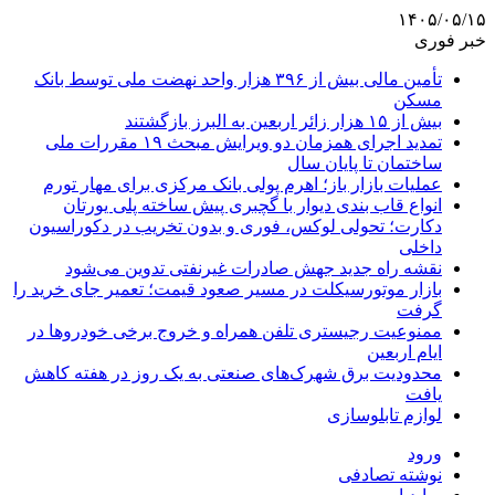
۱۴۰۵/۰۵/۱۵
خبر فوری
تأمین مالی بیش از ۳۹۶ هزار واحد نهضت ملی توسط بانک
مسکن
بیش از ۱۵ هزار زائر اربعین به البرز بازگشتند
تمدید اجرای همزمان دو ویرایش مبحث ۱۹ مقررات ملی
ساختمان تا پایان سال
عملیات بازار باز؛ اهرم پولی بانک مرکزی برای مهار تورم
انواع قاب بندی دیوار با گچبری پیش ساخته پلی یورتان
دکارت؛ تحولی لوکس، فوری و بدون تخریب در دکوراسیون
داخلی
نقشه راه جدید جهش صادرات غیرنفتی تدوین می‌شود
بازار موتورسیکلت در مسیر صعود قیمت؛ تعمیر جای خرید را
گرفت
ممنوعیت رجیستری تلفن همراه و خروج برخی خودروها در
ایام اربعین
محدودیت برق شهرک‌های صنعتی به یک روز در هفته کاهش
یافت
لوازم تابلوسازی
ورود
نوشته تصادفی