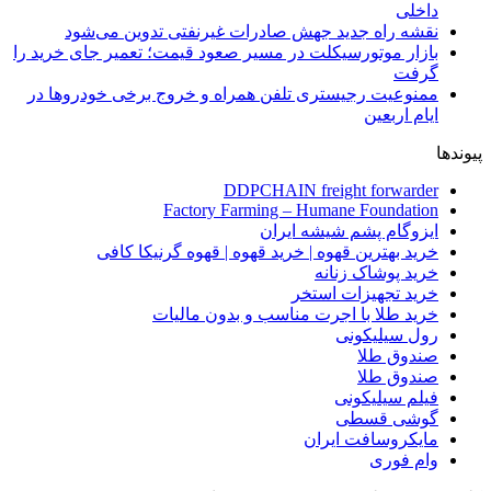
داخلی
نقشه راه جدید جهش صادرات غیرنفتی تدوین می‌شود
بازار موتورسیکلت در مسیر صعود قیمت؛ تعمیر جای خرید را
گرفت
ممنوعیت رجیستری تلفن همراه و خروج برخی خودروها در
ایام اربعین
پیوندها
DDPCHAIN freight forwarder
Factory Farming – Humane Foundation
ایزوگام پشم شیشه ایران
خرید بهترین قهوه | خرید قهوه | قهوه گرنیکا کافی
خرید پوشاک زنانه
خرید تجهیزات استخر
خرید طلا با اجرت مناسب و بدون مالیات
رول سیلیکونی
صندوق طلا
صندوق طلا
فیلم سیلیکونی
گوشی قسطی
مایکروسافت ایران
وام فوری