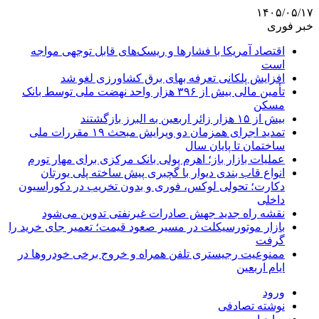
۱۴۰۵/۰۵/۱۷
خبر فوری
اقتصاد آمریکا با فشارها و ریسک‌های قابل توجهی مواجه
است
افزایش پلکانی تعرفه بهای برق کشاورزی لغو شد
تأمین مالی بیش از ۳۹۶ هزار واحد نهضت ملی توسط بانک
مسکن
بیش از ۱۵ هزار زائر اربعین به البرز بازگشتند
تمدید اجرای همزمان دو ویرایش مبحث ۱۹ مقررات ملی
ساختمان تا پایان سال
عملیات بازار باز؛ اهرم پولی بانک مرکزی برای مهار تورم
انواع قاب بندی دیوار با گچبری پیش ساخته پلی یورتان
دکارت؛ تحولی لوکس، فوری و بدون تخریب در دکوراسیون
داخلی
نقشه راه جدید جهش صادرات غیرنفتی تدوین می‌شود
بازار موتورسیکلت در مسیر صعود قیمت؛ تعمیر جای خرید را
گرفت
ممنوعیت رجیستری تلفن همراه و خروج برخی خودروها در
ایام اربعین
ورود
نوشته تصادفی