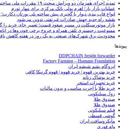
تمدید اجرای همزمان دو ویرایش مبحث ۱۹ مقررات ملی ساختمان تا پایان سال
عملیات بازار باز؛ اهرم پولی بانک مرکزی برای مهار تورم
انواع قاب بندی دیوار با گچبری پیش ساخته پلی یورتان دکارت
نقشه راه جدید جهش صادرات غیرنفتی تدوین می‌شود
بازار موتورسیکلت در مسیر صعود قیمت؛ تعمیر جای خرید را 
ممنوعیت رجیستری تلفن همراه و خروج برخی خودروها در ایام 
محدودیت برق شهرک‌های صنعتی به یک روز در هفته کاهش یاف
پیوندها
DDPCHAIN freight forwarder
Factory Farming – Humane Foundation
ایزوگام پشم شیشه ایران
خرید بهترین قهوه | خرید قهوه | قهوه گرنیکا کافی
خرید پوشاک زنانه
خرید تجهیزات استخر
خرید طلا با اجرت مناسب و بدون مالیات
رول سیلیکونی
صندوق طلا
صندوق طلا
فیلم سیلیکونی
گوشی قسطی
مایکروسافت ایران
وام فوری