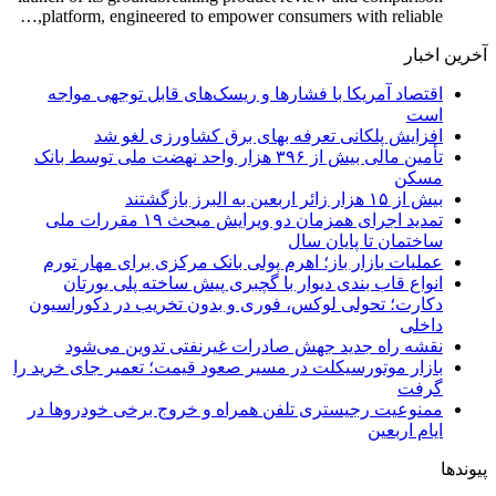
platform, engineered to empower consumers with reliable,…
آخرین اخبار
اقتصاد آمریکا با فشارها و ریسک‌های قابل توجهی مواجه
است
افزایش پلکانی تعرفه بهای برق کشاورزی لغو شد
تأمین مالی بیش از ۳۹۶ هزار واحد نهضت ملی توسط بانک
مسکن
بیش از ۱۵ هزار زائر اربعین به البرز بازگشتند
تمدید اجرای همزمان دو ویرایش مبحث ۱۹ مقررات ملی
ساختمان تا پایان سال
عملیات بازار باز؛ اهرم پولی بانک مرکزی برای مهار تورم
انواع قاب بندی دیوار با گچبری پیش ساخته پلی یورتان
دکارت؛ تحولی لوکس، فوری و بدون تخریب در دکوراسیون
داخلی
نقشه راه جدید جهش صادرات غیرنفتی تدوین می‌شود
بازار موتورسیکلت در مسیر صعود قیمت؛ تعمیر جای خرید را
گرفت
ممنوعیت رجیستری تلفن همراه و خروج برخی خودروها در
ایام اربعین
پیوندها