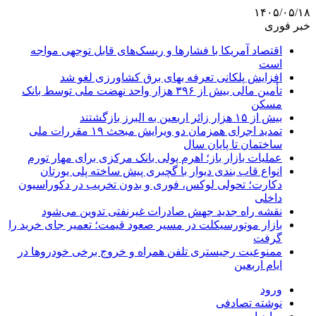
۱۴۰۵/۰۵/۱۸
خبر فوری
اقتصاد آمریکا با فشارها و ریسک‌های قابل توجهی مواجه
است
افزایش پلکانی تعرفه بهای برق کشاورزی لغو شد
تأمین مالی بیش از ۳۹۶ هزار واحد نهضت ملی توسط بانک
مسکن
بیش از ۱۵ هزار زائر اربعین به البرز بازگشتند
تمدید اجرای همزمان دو ویرایش مبحث ۱۹ مقررات ملی
ساختمان تا پایان سال
عملیات بازار باز؛ اهرم پولی بانک مرکزی برای مهار تورم
انواع قاب بندی دیوار با گچبری پیش ساخته پلی یورتان
دکارت؛ تحولی لوکس، فوری و بدون تخریب در دکوراسیون
داخلی
نقشه راه جدید جهش صادرات غیرنفتی تدوین می‌شود
بازار موتورسیکلت در مسیر صعود قیمت؛ تعمیر جای خرید را
گرفت
ممنوعیت رجیستری تلفن همراه و خروج برخی خودروها در
ایام اربعین
ورود
نوشته تصادفی