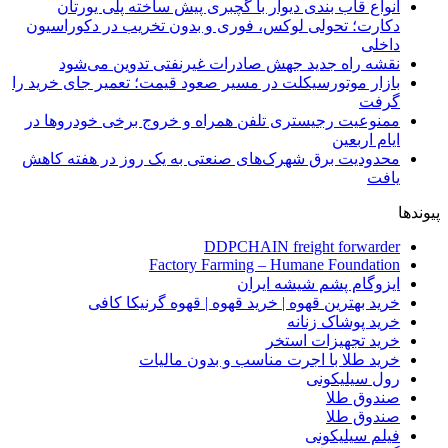
انواع قاب بندی دیوار با گچبری پیش ساخته پلی یورتان
دکارت؛ تحولی لوکس، فوری و بدون تخریب در دکوراسیون
داخلی
نقشه راه جدید جهش صادرات غیرنفتی تدوین می‌شود
بازار موتورسیکلت در مسیر صعود قیمت؛ تعمیر جای خرید را
گرفت
ممنوعیت رجیستری تلفن همراه و خروج برخی خودروها در
ایام اربعین
محدودیت برق شهرک‌های صنعتی به یک روز در هفته کاهش
یافت
پیوندها
DDPCHAIN freight forwarder
Factory Farming – Humane Foundation
ایزوگام پشم شیشه ایران
خرید بهترین قهوه | خرید قهوه | قهوه گرنیکا کافی
خرید پوشاک زنانه
خرید تجهیزات استخر
خرید طلا با اجرت مناسب و بدون مالیات
رول سیلیکونی
صندوق طلا
صندوق طلا
فیلم سیلیکونی