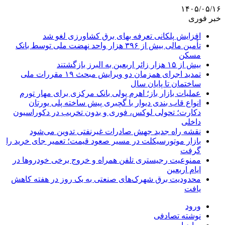
۱۴۰۵/۰۵/۱۶
خبر فوری
افزایش پلکانی تعرفه بهای برق کشاورزی لغو شد
تأمین مالی بیش از ۳۹۶ هزار واحد نهضت ملی توسط بانک
مسکن
بیش از ۱۵ هزار زائر اربعین به البرز بازگشتند
تمدید اجرای همزمان دو ویرایش مبحث ۱۹ مقررات ملی
ساختمان تا پایان سال
عملیات بازار باز؛ اهرم پولی بانک مرکزی برای مهار تورم
انواع قاب بندی دیوار با گچبری پیش ساخته پلی یورتان
دکارت؛ تحولی لوکس، فوری و بدون تخریب در دکوراسیون
داخلی
نقشه راه جدید جهش صادرات غیرنفتی تدوین می‌شود
بازار موتورسیکلت در مسیر صعود قیمت؛ تعمیر جای خرید را
گرفت
ممنوعیت رجیستری تلفن همراه و خروج برخی خودروها در
ایام اربعین
محدودیت برق شهرک‌های صنعتی به یک روز در هفته کاهش
یافت
ورود
نوشته تصادفی