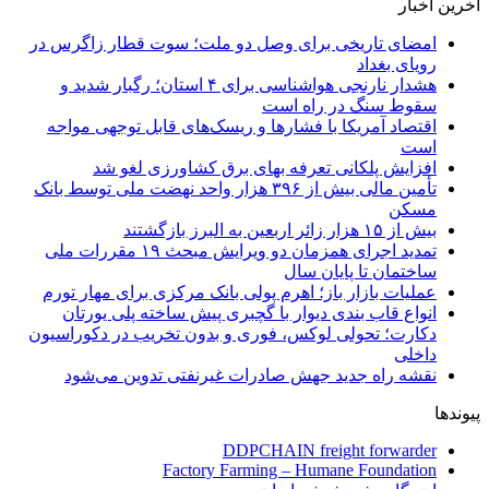
آخرین اخبار
امضای تاریخی برای وصل دو ملت؛ سوت قطار زاگرس در
رویای بغداد
هشدار نارنجی هواشناسی برای ۴ استان؛ رگبار شدید و
سقوط سنگ در راه است
اقتصاد آمریکا با فشارها و ریسک‌های قابل توجهی مواجه
است
افزایش پلکانی تعرفه بهای برق کشاورزی لغو شد
تأمین مالی بیش از ۳۹۶ هزار واحد نهضت ملی توسط بانک
مسکن
بیش از ۱۵ هزار زائر اربعین به البرز بازگشتند
تمدید اجرای همزمان دو ویرایش مبحث ۱۹ مقررات ملی
ساختمان تا پایان سال
عملیات بازار باز؛ اهرم پولی بانک مرکزی برای مهار تورم
انواع قاب بندی دیوار با گچبری پیش ساخته پلی یورتان
دکارت؛ تحولی لوکس، فوری و بدون تخریب در دکوراسیون
داخلی
نقشه راه جدید جهش صادرات غیرنفتی تدوین می‌شود
پیوندها
DDPCHAIN freight forwarder
Factory Farming – Humane Foundation