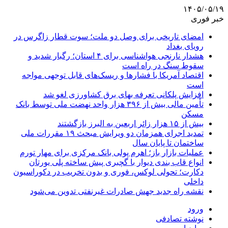
۱۴۰۵/۰۵/۱۹
خبر فوری
امضای تاریخی برای وصل دو ملت؛ سوت قطار زاگرس در
رویای بغداد
هشدار نارنجی هواشناسی برای ۴ استان؛ رگبار شدید و
سقوط سنگ در راه است
اقتصاد آمریکا با فشارها و ریسک‌های قابل توجهی مواجه
است
افزایش پلکانی تعرفه بهای برق کشاورزی لغو شد
تأمین مالی بیش از ۳۹۶ هزار واحد نهضت ملی توسط بانک
مسکن
بیش از ۱۵ هزار زائر اربعین به البرز بازگشتند
تمدید اجرای همزمان دو ویرایش مبحث ۱۹ مقررات ملی
ساختمان تا پایان سال
عملیات بازار باز؛ اهرم پولی بانک مرکزی برای مهار تورم
انواع قاب بندی دیوار با گچبری پیش ساخته پلی یورتان
دکارت؛ تحولی لوکس، فوری و بدون تخریب در دکوراسیون
داخلی
نقشه راه جدید جهش صادرات غیرنفتی تدوین می‌شود
ورود
نوشته تصادفی