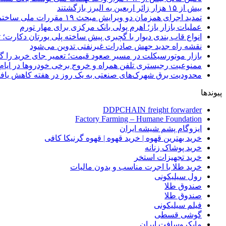
بیش از ۱۵ هزار زائر اربعین به البرز بازگشتند
تمدید اجرای همزمان دو ویرایش مبحث ۱۹ مقررات ملی ساختمان تا پایان سال
عملیات بازار باز؛ اهرم پولی بانک مرکزی برای مهار تورم
انواع قاب بندی دیوار با گچبری پیش ساخته پلی یورتان دکارت
نقشه راه جدید جهش صادرات غیرنفتی تدوین می‌شود
بازار موتورسیکلت در مسیر صعود قیمت؛ تعمیر جای خرید را 
ممنوعیت رجیستری تلفن همراه و خروج برخی خودروها در ایام 
محدودیت برق شهرک‌های صنعتی به یک روز در هفته کاهش یاف
پیوندها
DDPCHAIN freight forwarder
Factory Farming – Humane Foundation
ایزوگام پشم شیشه ایران
خرید بهترین قهوه | خرید قهوه | قهوه گرنیکا کافی
خرید پوشاک زنانه
خرید تجهیزات استخر
خرید طلا با اجرت مناسب و بدون مالیات
رول سیلیکونی
صندوق طلا
صندوق طلا
فیلم سیلیکونی
گوشی قسطی
مایکروسافت ایران