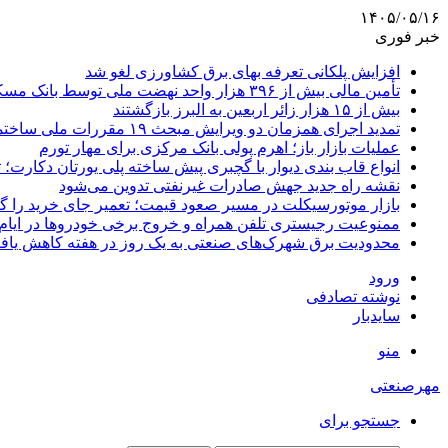
۱۴۰۵/۰۵/۱۶
خبر فوری
افزایش پلکانی تعرفه بهای برق کشاورزی لغو شد
تأمین مالی بیش از ۳۹۶ هزار واحد نهضت ملی توسط بانک مسکن
بیش از ۱۵ هزار زائر اربعین به البرز بازگشتند
تمدید اجرای همزمان دو ویرایش مبحث ۱۹ مقررات ملی ساختمان تا پایان سال
عملیات بازار باز؛ اهرم پولی بانک مرکزی برای مهار تورم
انواع قاب بندی دیوار با گچبری پیش ساخته پلی یورتان دکارت
نقشه راه جدید جهش صادرات غیرنفتی تدوین می‌شود
بازار موتورسیکلت در مسیر صعود قیمت؛ تعمیر جای خرید را 
ممنوعیت رجیستری تلفن همراه و خروج برخی خودروها در ایام 
محدودیت برق شهرک‌های صنعتی به یک روز در هفته کاهش یاف
ورود
نوشته تصادفی
سایدبار
منو
مهرصنعتی
جستجو برای