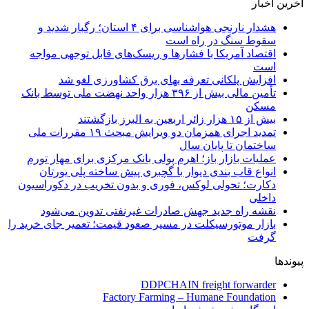
آخرین اخبار
هشدار نارنجی هواشناسی برای ۴ استان؛ رگبار شدید و
سقوط سنگ در راه است
اقتصاد آمریکا با فشارها و ریسک‌های قابل توجهی مواجه
است
افزایش پلکانی تعرفه بهای برق کشاورزی لغو شد
تأمین مالی بیش از ۳۹۶ هزار واحد نهضت ملی توسط بانک
مسکن
بیش از ۱۵ هزار زائر اربعین به البرز بازگشتند
تمدید اجرای همزمان دو ویرایش مبحث ۱۹ مقررات ملی
ساختمان تا پایان سال
عملیات بازار باز؛ اهرم پولی بانک مرکزی برای مهار تورم
انواع قاب بندی دیوار با گچبری پیش ساخته پلی یورتان
دکارت؛ تحولی لوکس، فوری و بدون تخریب در دکوراسیون
داخلی
نقشه راه جدید جهش صادرات غیرنفتی تدوین می‌شود
بازار موتورسیکلت در مسیر صعود قیمت؛ تعمیر جای خرید را
گرفت
پیوندها
DDPCHAIN freight forwarder
Factory Farming – Humane Foundation