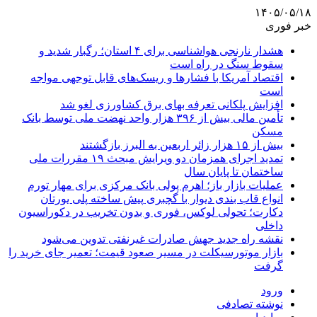
۱۴۰۵/۰۵/۱۸
خبر فوری
هشدار نارنجی هواشناسی برای ۴ استان؛ رگبار شدید و
سقوط سنگ در راه است
اقتصاد آمریکا با فشارها و ریسک‌های قابل توجهی مواجه
است
افزایش پلکانی تعرفه بهای برق کشاورزی لغو شد
تأمین مالی بیش از ۳۹۶ هزار واحد نهضت ملی توسط بانک
مسکن
بیش از ۱۵ هزار زائر اربعین به البرز بازگشتند
تمدید اجرای همزمان دو ویرایش مبحث ۱۹ مقررات ملی
ساختمان تا پایان سال
عملیات بازار باز؛ اهرم پولی بانک مرکزی برای مهار تورم
انواع قاب بندی دیوار با گچبری پیش ساخته پلی یورتان
دکارت؛ تحولی لوکس، فوری و بدون تخریب در دکوراسیون
داخلی
نقشه راه جدید جهش صادرات غیرنفتی تدوین می‌شود
بازار موتورسیکلت در مسیر صعود قیمت؛ تعمیر جای خرید را
گرفت
ورود
نوشته تصادفی