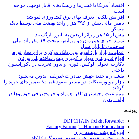
اقتصاد آمریکا با فشارها و ریسک‌های قابل توجهی مواجه
است
افزایش پلکانی تعرفه بهای برق کشاورزی لغو شد
تأمین مالی بیش از ۳۹۶ هزار واحد نهضت ملی توسط بانک
مسکن
بیش از ۱۵ هزار زائر اربعین به البرز بازگشتند
تمدید اجرای همزمان دو ویرایش مبحث ۱۹ مقررات ملی
ساختمان تا پایان سال
عملیات بازار باز؛ اهرم پولی بانک مرکزی برای مهار تورم
انواع قاب بندی دیوار با گچبری پیش ساخته پلی یورتان
دکارت؛ تحولی لوکس، فوری و بدون تخریب در دکوراسیون
داخلی
نقشه راه جدید جهش صادرات غیرنفتی تدوین می‌شود
بازار موتورسیکلت در مسیر صعود قیمت؛ تعمیر جای خرید را
گرفت
ممنوعیت رجیستری تلفن همراه و خروج برخی خودروها در
ایام اربعین
پیوندها
DDPCHAIN freight forwarder
Factory Farming – Humane Foundation
ایزوگام پشم شیشه ایران
خرید بهترین قهوه | خرید قهوه | قهوه گرنیکا کافی