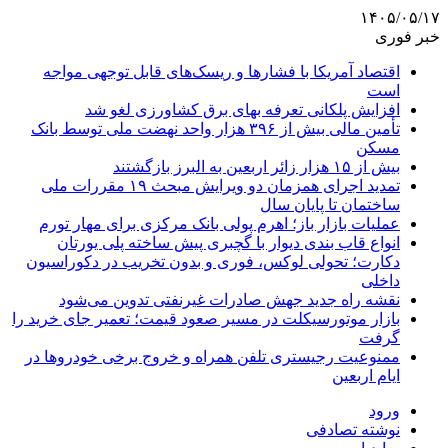
۱۴۰۵/۰۵/۱۷
خبر فوری
اقتصاد آمریکا با فشارها و ریسک‌های قابل توجهی مواجه
است
افزایش پلکانی تعرفه بهای برق کشاورزی لغو شد
تأمین مالی بیش از ۳۹۶ هزار واحد نهضت ملی توسط بانک
مسکن
بیش از ۱۵ هزار زائر اربعین به البرز بازگشتند
تمدید اجرای همزمان دو ویرایش مبحث ۱۹ مقررات ملی
ساختمان تا پایان سال
عملیات بازار باز؛ اهرم پولی بانک مرکزی برای مهار تورم
انواع قاب بندی دیوار با گچبری پیش ساخته پلی یورتان
دکارت؛ تحولی لوکس، فوری و بدون تخریب در دکوراسیون
داخلی
نقشه راه جدید جهش صادرات غیرنفتی تدوین می‌شود
بازار موتورسیکلت در مسیر صعود قیمت؛ تعمیر جای خرید را
گرفت
ممنوعیت رجیستری تلفن همراه و خروج برخی خودروها در
ایام اربعین
ورود
نوشته تصادفی