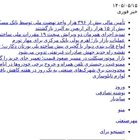
۱۴۰۵/۰۵/۱۵
خبر فوری
تأمین مالی بیش از ۳۹۶ هزار واحد نهضت ملی توسط بانک مسکن
بیش از ۱۵ هزار زائر اربعین به البرز بازگشتند
تمدید اجرای همزمان دو ویرایش مبحث ۱۹ مقررات ملی ساختمان تا پایان سال
عملیات بازار باز؛ اهرم پولی بانک مرکزی برای مهار تورم
انواع قاب بندی دیوار با گچبری پیش ساخته پلی یورتان دکارت
نقشه راه جدید جهش صادرات غیرنفتی تدوین می‌شود
بازار موتورسیکلت در مسیر صعود قیمت؛ تعمیر جای خرید را 
ممنوعیت رجیستری تلفن همراه و خروج برخی خودروها در ایام 
محدودیت برق شهرک‌های صنعتی به یک روز در هفته کاهش یاف
لوازم تابلوسازی
ورود
نوشته تصادفی
سایدبار
منو
مهرصنعتی
جستجو برای