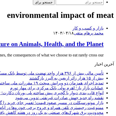
جستجو برای
environmental impact of meat
بازار و کسب و کار
محمد پرهام متقی
۱۴۰۴/۰۴/۱۸
ure on Animals, Health, and the Planet
nes, the consequences of what we choose to eat rarely cross our…
آخرین اخبار
تأمین مالی بیش از ۳۹۶ هزار واحد نهضت ملی توسط بانک مسکن
بیش از ۱۵ هزار زائر اربعین به البرز بازگشتند
تمدید اجرای همزمان دو ویرایش مبحث ۱۹ مقررات ملی ساختمان تا پایان سال
عملیات بازار باز؛ اهرم پولی بانک مرکزی برای مهار تورم
انواع قاب بندی دیوار با گچبری پیش ساخته پلی یورتان دکارت
نقشه راه جدید جهش صادرات غیرنفتی تدوین می‌شود
بازار موتورسیکلت در مسیر صعود قیمت؛ تعمیر جای خرید را 
ممنوعیت رجیستری تلفن همراه و خروج برخی خودروها در ایام 
محدودیت برق شهرک‌های صنعتی به یک روز در هفته کاهش یاف