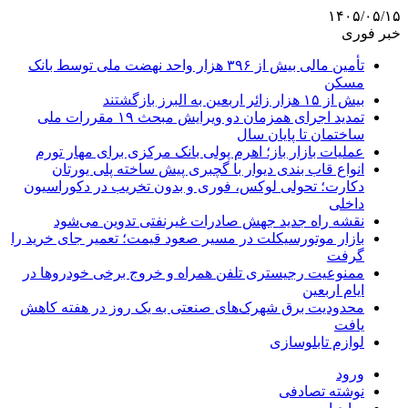
۱۴۰۵/۰۵/۱۵
خبر فوری
تأمین مالی بیش از ۳۹۶ هزار واحد نهضت ملی توسط بانک
مسکن
بیش از ۱۵ هزار زائر اربعین به البرز بازگشتند
تمدید اجرای همزمان دو ویرایش مبحث ۱۹ مقررات ملی
ساختمان تا پایان سال
عملیات بازار باز؛ اهرم پولی بانک مرکزی برای مهار تورم
انواع قاب بندی دیوار با گچبری پیش ساخته پلی یورتان
دکارت؛ تحولی لوکس، فوری و بدون تخریب در دکوراسیون
داخلی
نقشه راه جدید جهش صادرات غیرنفتی تدوین می‌شود
بازار موتورسیکلت در مسیر صعود قیمت؛ تعمیر جای خرید را
گرفت
ممنوعیت رجیستری تلفن همراه و خروج برخی خودروها در
ایام اربعین
محدودیت برق شهرک‌های صنعتی به یک روز در هفته کاهش
یافت
لوازم تابلوسازی
ورود
نوشته تصادفی