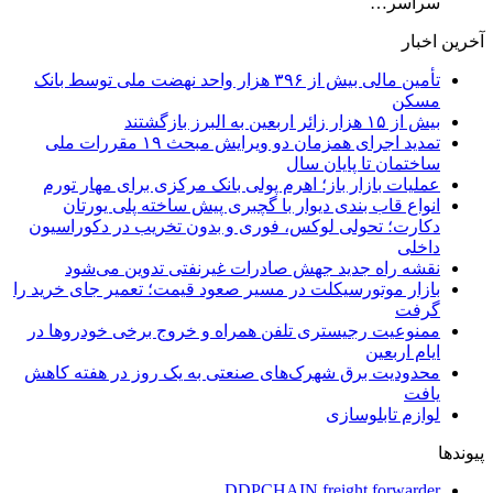
سراسر…
آخرین اخبار
تأمین مالی بیش از ۳۹۶ هزار واحد نهضت ملی توسط بانک
مسکن
بیش از ۱۵ هزار زائر اربعین به البرز بازگشتند
تمدید اجرای همزمان دو ویرایش مبحث ۱۹ مقررات ملی
ساختمان تا پایان سال
عملیات بازار باز؛ اهرم پولی بانک مرکزی برای مهار تورم
انواع قاب بندی دیوار با گچبری پیش ساخته پلی یورتان
دکارت؛ تحولی لوکس، فوری و بدون تخریب در دکوراسیون
داخلی
نقشه راه جدید جهش صادرات غیرنفتی تدوین می‌شود
بازار موتورسیکلت در مسیر صعود قیمت؛ تعمیر جای خرید را
گرفت
ممنوعیت رجیستری تلفن همراه و خروج برخی خودروها در
ایام اربعین
محدودیت برق شهرک‌های صنعتی به یک روز در هفته کاهش
یافت
لوازم تابلوسازی
پیوندها
DDPCHAIN freight forwarder