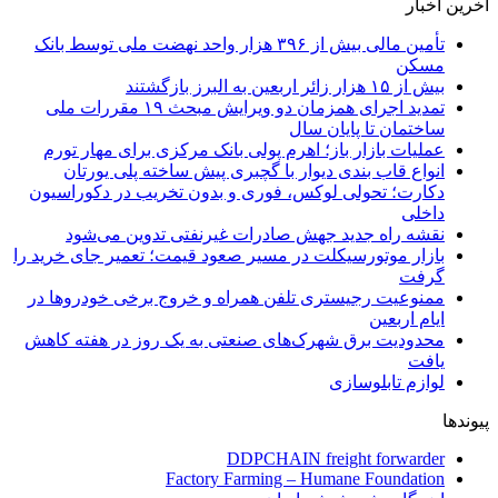
آخرین اخبار
تأمین مالی بیش از ۳۹۶ هزار واحد نهضت ملی توسط بانک
مسکن
بیش از ۱۵ هزار زائر اربعین به البرز بازگشتند
تمدید اجرای همزمان دو ویرایش مبحث ۱۹ مقررات ملی
ساختمان تا پایان سال
عملیات بازار باز؛ اهرم پولی بانک مرکزی برای مهار تورم
انواع قاب بندی دیوار با گچبری پیش ساخته پلی یورتان
دکارت؛ تحولی لوکس، فوری و بدون تخریب در دکوراسیون
داخلی
نقشه راه جدید جهش صادرات غیرنفتی تدوین می‌شود
بازار موتورسیکلت در مسیر صعود قیمت؛ تعمیر جای خرید را
گرفت
ممنوعیت رجیستری تلفن همراه و خروج برخی خودروها در
ایام اربعین
محدودیت برق شهرک‌های صنعتی به یک روز در هفته کاهش
یافت
لوازم تابلوسازی
پیوندها
DDPCHAIN freight forwarder
Factory Farming – Humane Foundation