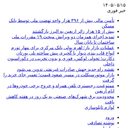
۱۴۰۵/۰۵/۱۵
خبر فوری
تأمین مالی بیش از ۳۹۶ هزار واحد نهضت ملی توسط بانک
مسکن
بیش از ۱۵ هزار زائر اربعین به البرز بازگشتند
تمدید اجرای همزمان دو ویرایش مبحث ۱۹ مقررات ملی
ساختمان تا پایان سال
عملیات بازار باز؛ اهرم پولی بانک مرکزی برای مهار تورم
انواع قاب بندی دیوار با گچبری پیش ساخته پلی یورتان
دکارت؛ تحولی لوکس، فوری و بدون تخریب در دکوراسیون
داخلی
نقشه راه جدید جهش صادرات غیرنفتی تدوین می‌شود
بازار موتورسیکلت در مسیر صعود قیمت؛ تعمیر جای خرید را
گرفت
ممنوعیت رجیستری تلفن همراه و خروج برخی خودروها در
ایام اربعین
محدودیت برق شهرک‌های صنعتی به یک روز در هفته کاهش
یافت
لوازم تابلوسازی
ورود
نوشته تصادفی