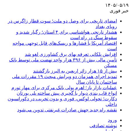
۱۴۰۵/۰۵/۱۹
خبر فوری
امضای تاریخی برای وصل دو ملت؛ سوت قطار زاگرس در
رویای بغداد
هشدار نارنجی هواشناسی برای ۴ استان؛ رگبار شدید و
سقوط سنگ در راه است
اقتصاد آمریکا با فشارها و ریسک‌های قابل توجهی مواجه
است
افزایش پلکانی تعرفه بهای برق کشاورزی لغو شد
تأمین مالی بیش از ۳۹۶ هزار واحد نهضت ملی توسط بانک
مسکن
بیش از ۱۵ هزار زائر اربعین به البرز بازگشتند
تمدید اجرای همزمان دو ویرایش مبحث ۱۹ مقررات ملی
ساختمان تا پایان سال
عملیات بازار باز؛ اهرم پولی بانک مرکزی برای مهار تورم
انواع قاب بندی دیوار با گچبری پیش ساخته پلی یورتان
دکارت؛ تحولی لوکس، فوری و بدون تخریب در دکوراسیون
داخلی
نقشه راه جدید جهش صادرات غیرنفتی تدوین می‌شود
ورود
نوشته تصادفی