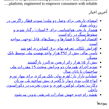
platform, engineered to empower consumers with reliable,…
آخرین اخبار
امضای تاریخی برای وصل دو ملت؛ سوت قطار زاگرس در
رویای بغداد
هشدار نارنجی هواشناسی برای ۴ استان؛ رگبار شدید و
سقوط سنگ در راه است
اقتصاد آمریکا با فشارها و ریسک‌های قابل توجهی مواجه
است
افزایش پلکانی تعرفه بهای برق کشاورزی لغو شد
تأمین مالی بیش از ۳۹۶ هزار واحد نهضت ملی توسط بانک
مسکن
بیش از ۱۵ هزار زائر اربعین به البرز بازگشتند
تمدید اجرای همزمان دو ویرایش مبحث ۱۹ مقررات ملی
ساختمان تا پایان سال
عملیات بازار باز؛ اهرم پولی بانک مرکزی برای مهار تورم
انواع قاب بندی دیوار با گچبری پیش ساخته پلی یورتان
دکارت؛ تحولی لوکس، فوری و بدون تخریب در دکوراسیون
داخلی
نقشه راه جدید جهش صادرات غیرنفتی تدوین می‌شود
پیوندها