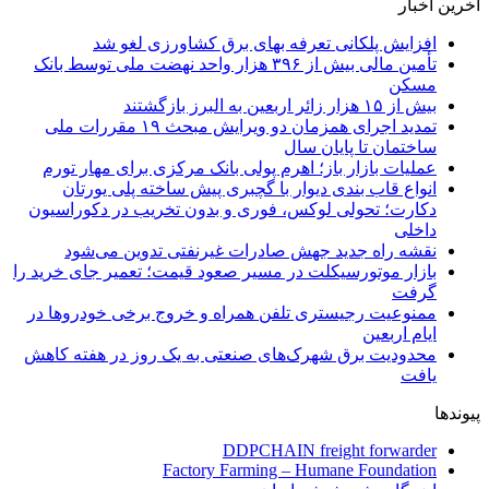
آخرین اخبار
افزایش پلکانی تعرفه بهای برق کشاورزی لغو شد
تأمین مالی بیش از ۳۹۶ هزار واحد نهضت ملی توسط بانک
مسکن
بیش از ۱۵ هزار زائر اربعین به البرز بازگشتند
تمدید اجرای همزمان دو ویرایش مبحث ۱۹ مقررات ملی
ساختمان تا پایان سال
عملیات بازار باز؛ اهرم پولی بانک مرکزی برای مهار تورم
انواع قاب بندی دیوار با گچبری پیش ساخته پلی یورتان
دکارت؛ تحولی لوکس، فوری و بدون تخریب در دکوراسیون
داخلی
نقشه راه جدید جهش صادرات غیرنفتی تدوین می‌شود
بازار موتورسیکلت در مسیر صعود قیمت؛ تعمیر جای خرید را
گرفت
ممنوعیت رجیستری تلفن همراه و خروج برخی خودروها در
ایام اربعین
محدودیت برق شهرک‌های صنعتی به یک روز در هفته کاهش
یافت
پیوندها
DDPCHAIN freight forwarder
Factory Farming – Humane Foundation