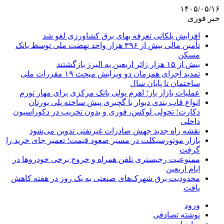
۱۴۰۵/۰۵/۱۶
خبر فوری
افزایش پلکانی تعرفه بهای برق کشاورزی لغو شد
تأمین مالی بیش از ۳۹۶ هزار واحد نهضت ملی توسط بانک
مسکن
بیش از ۱۵ هزار زائر اربعین به البرز بازگشتند
تمدید اجرای همزمان دو ویرایش مبحث ۱۹ مقررات ملی
ساختمان تا پایان سال
عملیات بازار باز؛ اهرم پولی بانک مرکزی برای مهار تورم
انواع قاب بندی دیوار با گچبری پیش ساخته پلی یورتان
دکارت؛ تحولی لوکس، فوری و بدون تخریب در دکوراسیون
داخلی
نقشه راه جدید جهش صادرات غیرنفتی تدوین می‌شود
بازار موتورسیکلت در مسیر صعود قیمت؛ تعمیر جای خرید را
گرفت
ممنوعیت رجیستری تلفن همراه و خروج برخی خودروها در
ایام اربعین
محدودیت برق شهرک‌های صنعتی به یک روز در هفته کاهش
یافت
ورود
نوشته تصادفی