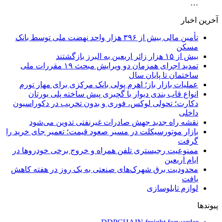
…
آخرین اخبار
تأمین مالی بیش از ۳۹۶ هزار واحد نهضت ملی توسط بانک
مسکن
بیش از ۱۵ هزار زائر اربعین به البرز بازگشتند
تمدید اجرای همزمان دو ویرایش مبحث ۱۹ مقررات ملی
ساختمان تا پایان سال
عملیات بازار باز؛ اهرم پولی بانک مرکزی برای مهار تورم
انواع قاب بندی دیوار با گچبری پیش ساخته پلی یورتان
دکارت؛ تحولی لوکس، فوری و بدون تخریب در دکوراسیون
داخلی
نقشه راه جدید جهش صادرات غیرنفتی تدوین می‌شود
بازار موتورسیکلت در مسیر صعود قیمت؛ تعمیر جای خرید را
گرفت
ممنوعیت رجیستری تلفن همراه و خروج برخی خودروها در
ایام اربعین
محدودیت برق شهرک‌های صنعتی به یک روز در هفته کاهش
یافت
لوازم تابلوسازی
پیوندها