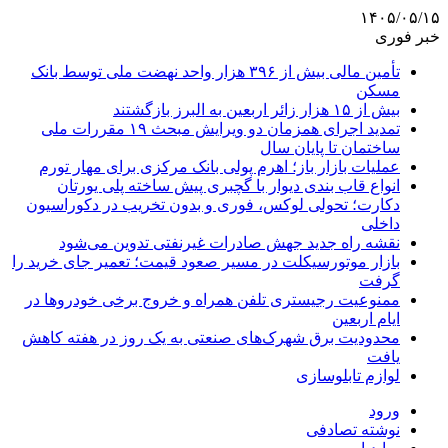
۱۴۰۵/۰۵/۱۵
خبر فوری
تأمین مالی بیش از ۳۹۶ هزار واحد نهضت ملی توسط بانک
مسکن
بیش از ۱۵ هزار زائر اربعین به البرز بازگشتند
تمدید اجرای همزمان دو ویرایش مبحث ۱۹ مقررات ملی
ساختمان تا پایان سال
عملیات بازار باز؛ اهرم پولی بانک مرکزی برای مهار تورم
انواع قاب بندی دیوار با گچبری پیش ساخته پلی یورتان
دکارت؛ تحولی لوکس، فوری و بدون تخریب در دکوراسیون
داخلی
نقشه راه جدید جهش صادرات غیرنفتی تدوین می‌شود
بازار موتورسیکلت در مسیر صعود قیمت؛ تعمیر جای خرید را
گرفت
ممنوعیت رجیستری تلفن همراه و خروج برخی خودروها در
ایام اربعین
محدودیت برق شهرک‌های صنعتی به یک روز در هفته کاهش
یافت
لوازم تابلوسازی
ورود
نوشته تصادفی