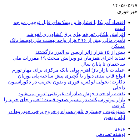
۱۴۰۵/۰۵/۱۷
خبر فوری
اقتصاد آمریکا با فشارها و ریسک‌های قابل توجهی مواجه
است
افزایش پلکانی تعرفه بهای برق کشاورزی لغو شد
تأمین مالی بیش از ۳۹۶ هزار واحد نهضت ملی توسط بانک
مسکن
بیش از ۱۵ هزار زائر اربعین به البرز بازگشتند
تمدید اجرای همزمان دو ویرایش مبحث ۱۹ مقررات ملی
ساختمان تا پایان سال
عملیات بازار باز؛ اهرم پولی بانک مرکزی برای مهار تورم
انواع قاب بندی دیوار با گچبری پیش ساخته پلی یورتان
دکارت؛ تحولی لوکس، فوری و بدون تخریب در دکوراسیون
داخلی
نقشه راه جدید جهش صادرات غیرنفتی تدوین می‌شود
بازار موتورسیکلت در مسیر صعود قیمت؛ تعمیر جای خرید را
گرفت
ممنوعیت رجیستری تلفن همراه و خروج برخی خودروها در
ایام اربعین
ورود
نوشته تصادفی