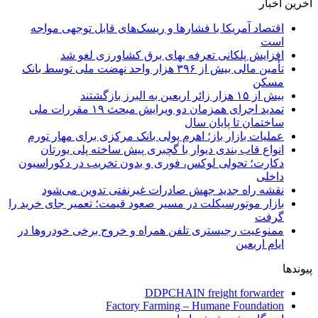
آخرین اخبار
اقتصاد آمریکا با فشارها و ریسک‌های قابل توجهی مواجه
است
افزایش پلکانی تعرفه بهای برق کشاورزی لغو شد
تأمین مالی بیش از ۳۹۶ هزار واحد نهضت ملی توسط بانک
مسکن
بیش از ۱۵ هزار زائر اربعین به البرز بازگشتند
تمدید اجرای همزمان دو ویرایش مبحث ۱۹ مقررات ملی
ساختمان تا پایان سال
عملیات بازار باز؛ اهرم پولی بانک مرکزی برای مهار تورم
انواع قاب بندی دیوار با گچبری پیش ساخته پلی یورتان
دکارت؛ تحولی لوکس، فوری و بدون تخریب در دکوراسیون
داخلی
نقشه راه جدید جهش صادرات غیرنفتی تدوین می‌شود
بازار موتورسیکلت در مسیر صعود قیمت؛ تعمیر جای خرید را
گرفت
ممنوعیت رجیستری تلفن همراه و خروج برخی خودروها در
ایام اربعین
پیوندها
DDPCHAIN freight forwarder
Factory Farming – Humane Foundation