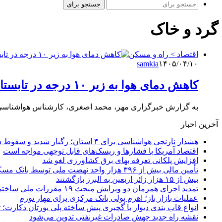
جستجو برای
گرد و خاک
اقتصاد > راه و مسکن
samkia
۱۴۰۵/۰۴/۱۰
کاهش دمای هوا به زیر ۱۰ درجه در تابستان؛ سیلاب در کمین ۷ استان
به گزارش خبرگزاری مهر، محمد اصغری، کارشناس هواشناسی در
آخرین اخبار
هشدار نارنجی هواشناسی برای ۴ استان؛ رگبار شدید و سقوط سنگ در راه است
اقتصاد آمریکا با فشارها و ریسک‌های قابل توجهی مواجه است
افزایش پلکانی تعرفه بهای برق کشاورزی لغو شد
تأمین مالی بیش از ۳۹۶ هزار واحد نهضت ملی توسط بانک مسکن
بیش از ۱۵ هزار زائر اربعین به البرز بازگشتند
تمدید اجرای همزمان دو ویرایش مبحث ۱۹ مقررات ملی ساختمان تا پایان سال
عملیات بازار باز؛ اهرم پولی بانک مرکزی برای مهار تورم
انواع قاب بندی دیوار با گچبری پیش ساخته پلی یورتان دکارت
نقشه راه جدید جهش صادرات غیرنفتی تدوین می‌شود