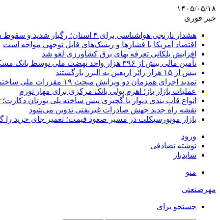
۱۴۰۵/۰۵/۱۸
خبر فوری
هشدار نارنجی هواشناسی برای ۴ استان؛ رگبار شدید و سقوط سنگ در راه است
اقتصاد آمریکا با فشارها و ریسک‌های قابل توجهی مواجه است
افزایش پلکانی تعرفه بهای برق کشاورزی لغو شد
تأمین مالی بیش از ۳۹۶ هزار واحد نهضت ملی توسط بانک مسکن
بیش از ۱۵ هزار زائر اربعین به البرز بازگشتند
تمدید اجرای همزمان دو ویرایش مبحث ۱۹ مقررات ملی ساختمان تا پایان سال
عملیات بازار باز؛ اهرم پولی بانک مرکزی برای مهار تورم
انواع قاب بندی دیوار با گچبری پیش ساخته پلی یورتان دکارت
نقشه راه جدید جهش صادرات غیرنفتی تدوین می‌شود
بازار موتورسیکلت در مسیر صعود قیمت؛ تعمیر جای خرید را 
ورود
نوشته تصادفی
سایدبار
منو
مهرصنعتی
جستجو برای