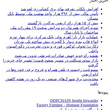
آخرین اخبار
افزایش پلکانی تعرفه بهای برق کشاورزی لغو شد
تأمین مالی بیش از ۳۹۶ هزار واحد نهضت ملی توسط بانک
مسکن
بیش از ۱۵ هزار زائر اربعین به البرز بازگشتند
تمدید اجرای همزمان دو ویرایش مبحث ۱۹ مقررات ملی
ساختمان تا پایان سال
عملیات بازار باز؛ اهرم پولی بانک مرکزی برای مهار تورم
انواع قاب بندی دیوار با گچبری پیش ساخته پلی یورتان
دکارت؛ تحولی لوکس، فوری و بدون تخریب در دکوراسیون
داخلی
نقشه راه جدید جهش صادرات غیرنفتی تدوین می‌شود
بازار موتورسیکلت در مسیر صعود قیمت؛ تعمیر جای خرید را
گرفت
ممنوعیت رجیستری تلفن همراه و خروج برخی خودروها در
ایام اربعین
محدودیت برق شهرک‌های صنعتی به یک روز در هفته کاهش
یافت
پیوندها
DDPCHAIN freight forwarder
Factory Farming – Humane Foundation
ایزوگام پشم شیشه ایران