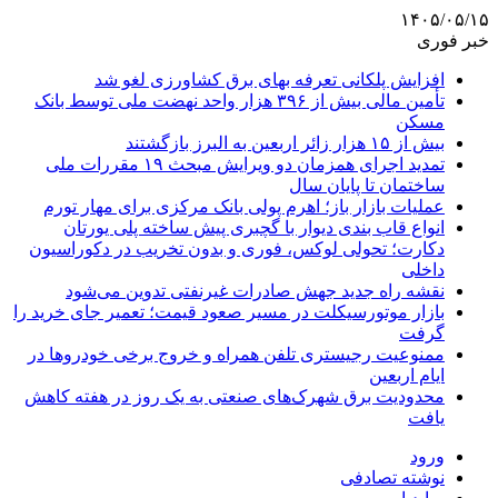
۱۴۰۵/۰۵/۱۵
خبر فوری
افزایش پلکانی تعرفه بهای برق کشاورزی لغو شد
تأمین مالی بیش از ۳۹۶ هزار واحد نهضت ملی توسط بانک
مسکن
بیش از ۱۵ هزار زائر اربعین به البرز بازگشتند
تمدید اجرای همزمان دو ویرایش مبحث ۱۹ مقررات ملی
ساختمان تا پایان سال
عملیات بازار باز؛ اهرم پولی بانک مرکزی برای مهار تورم
انواع قاب بندی دیوار با گچبری پیش ساخته پلی یورتان
دکارت؛ تحولی لوکس، فوری و بدون تخریب در دکوراسیون
داخلی
نقشه راه جدید جهش صادرات غیرنفتی تدوین می‌شود
بازار موتورسیکلت در مسیر صعود قیمت؛ تعمیر جای خرید را
گرفت
ممنوعیت رجیستری تلفن همراه و خروج برخی خودروها در
ایام اربعین
محدودیت برق شهرک‌های صنعتی به یک روز در هفته کاهش
یافت
ورود
نوشته تصادفی