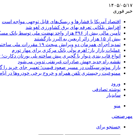
۱۴۰۵/۰۵/۱۷
خبر فوری
اقتصاد آمریکا با فشارها و ریسک‌های قابل توجهی مواجه است
افزایش پلکانی تعرفه بهای برق کشاورزی لغو شد
تأمین مالی بیش از ۳۹۶ هزار واحد نهضت ملی توسط بانک مسکن
بیش از ۱۵ هزار زائر اربعین به البرز بازگشتند
تمدید اجرای همزمان دو ویرایش مبحث ۱۹ مقررات ملی ساختمان تا پایان سال
عملیات بازار باز؛ اهرم پولی بانک مرکزی برای مهار تورم
انواع قاب بندی دیوار با گچبری پیش ساخته پلی یورتان دکارت
نقشه راه جدید جهش صادرات غیرنفتی تدوین می‌شود
بازار موتورسیکلت در مسیر صعود قیمت؛ تعمیر جای خرید را 
ممنوعیت رجیستری تلفن همراه و خروج برخی خودروها در ایام 
ورود
نوشته تصادفی
سایدبار
منو
مهرصنعتی
جستجو برای