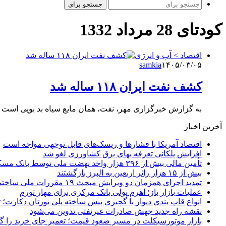
جستجو برای
کودتای 28 مرداد 1332
اقتصاد > آب و انرژی
samkia
۱۴۰۵/۰۳/۰۵
کشف نفت ایران ۱۱۸ ساله شد
به گزارش خبرگزاری مهر، نفت، همان مایع سیاه بد بویی است
آخرین اخبار
اقتصاد آمریکا با فشارها و ریسک‌های قابل توجهی مواجه است
افزایش پلکانی تعرفه بهای برق کشاورزی لغو شد
تأمین مالی بیش از ۳۹۶ هزار واحد نهضت ملی توسط بانک مسکن
بیش از ۱۵ هزار زائر اربعین به البرز بازگشتند
تمدید اجرای همزمان دو ویرایش مبحث ۱۹ مقررات ملی ساختمان تا پایان سال
عملیات بازار باز؛ اهرم پولی بانک مرکزی برای مهار تورم
انواع قاب بندی دیوار با گچبری پیش ساخته پلی یورتان دکارت
نقشه راه جدید جهش صادرات غیرنفتی تدوین می‌شود
بازار موتورسیکلت در مسیر صعود قیمت؛ تعمیر جای خرید را 