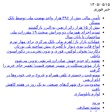
۱۴۰۵/۰۵/۱۵
خبر فوری
تأمین مالی بیش از ۳۹۶ هزار واحد نهضت ملی توسط بانک
مسکن
بیش از ۱۵ هزار زائر اربعین به البرز بازگشتند
تمدید اجرای همزمان دو ویرایش مبحث ۱۹ مقررات ملی
ساختمان تا پایان سال
عملیات بازار باز؛ اهرم پولی بانک مرکزی برای مهار تورم
انواع قاب بندی دیوار با گچبری پیش ساخته پلی یورتان
دکارت؛ تحولی لوکس، فوری و بدون تخریب در دکوراسیون
داخلی
نقشه راه جدید جهش صادرات غیرنفتی تدوین می‌شود
بازار موتورسیکلت در مسیر صعود قیمت؛ تعمیر جای خرید را
گرفت
ممنوعیت رجیستری تلفن همراه و خروج برخی خودروها در
ایام اربعین
محدودیت برق شهرک‌های صنعتی به یک روز در هفته کاهش
یافت
لوازم تابلوسازی
ورود
نوشته تصادفی