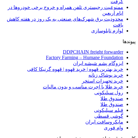
گرفت
ممنوعیت رجیستری تلفن همراه و خروج برخی خودروها در
ایام اربعین
محدودیت برق شهرک‌های صنعتی به یک روز در هفته کاهش
یافت
لوازم تابلوسازی
پیوندها
DDPCHAIN freight forwarder
Factory Farming – Humane Foundation
ایزوگام پشم شیشه ایران
خرید بهترین قهوه | خرید قهوه | قهوه گرنیکا کافی
خرید پوشاک زنانه
خرید تجهیزات استخر
خرید طلا با اجرت مناسب و بدون مالیات
رول سیلیکونی
صندوق طلا
صندوق طلا
فیلم سیلیکونی
گوشی قسطی
مایکروسافت ایران
وام فوری