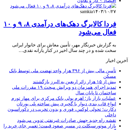
اقتصاد > کار و تعاون
samkia
۱۴۰۳/۱۰/۲۷
فردا کالابرگ دهک‌های درآمدی ۸، ۹ و ۱۰
فعال می‌شود
به گزارش خبرنگار مهر، تأمین معاش برای خانوار ایرانی
سخت شده و در چند سال اخیر در کنار یارانه نقدی…
آخرین اخبار
تأمین مالی بیش از ۳۹۶ هزار واحد نهضت ملی توسط بانک
مسکن
بیش از ۱۵ هزار زائر اربعین به البرز بازگشتند
تمدید اجرای همزمان دو ویرایش مبحث ۱۹ مقررات ملی
ساختمان تا پایان سال
عملیات بازار باز؛ اهرم پولی بانک مرکزی برای مهار تورم
انواع قاب بندی دیوار با گچبری پیش ساخته پلی یورتان
دکارت؛ تحولی لوکس، فوری و بدون تخریب در دکوراسیون
داخلی
نقشه راه جدید جهش صادرات غیرنفتی تدوین می‌شود
بازار موتورسیکلت در مسیر صعود قیمت؛ تعمیر جای خرید را