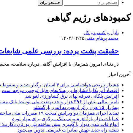
جستجو برای
کمبودهای رژیم گیاهی
بازار و کسب و کار
محمد پرهام متقی
۱۴۰۴/۰۴/۲۵
حقیقت پشت پرده: بررسی علمی شایعات د
در دنیای امروز، همزمان با افزایش آگاهی درباره سلامت، محی
آخرین اخبار
هشدار نارنجی هواشناسی برای ۴ استان؛ رگبار شدید و سقوط سنگ در راه است
اقتصاد آمریکا با فشارها و ریسک‌های قابل توجهی مواجه است
افزایش پلکانی تعرفه بهای برق کشاورزی لغو شد
تأمین مالی بیش از ۳۹۶ هزار واحد نهضت ملی توسط بانک مسکن
بیش از ۱۵ هزار زائر اربعین به البرز بازگشتند
تمدید اجرای همزمان دو ویرایش مبحث ۱۹ مقررات ملی ساختمان تا پایان سال
عملیات بازار باز؛ اهرم پولی بانک مرکزی برای مهار تورم
انواع قاب بندی دیوار با گچبری پیش ساخته پلی یورتان دکارت
نقشه راه جدید جهش صادرات غیرنفتی تدوین می‌شود