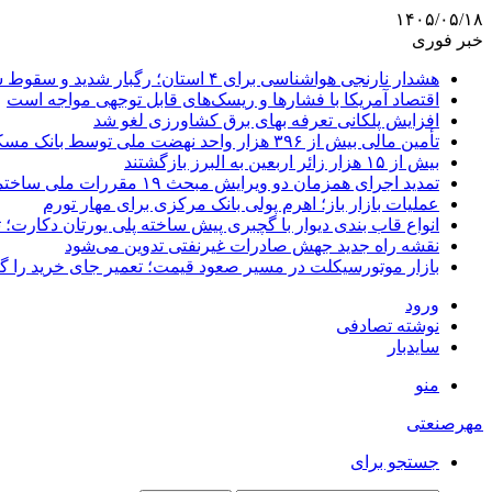
۱۴۰۵/۰۵/۱۸
خبر فوری
هشدار نارنجی هواشناسی برای ۴ استان؛ رگبار شدید و سقوط سنگ در راه است
اقتصاد آمریکا با فشارها و ریسک‌های قابل توجهی مواجه است
افزایش پلکانی تعرفه بهای برق کشاورزی لغو شد
تأمین مالی بیش از ۳۹۶ هزار واحد نهضت ملی توسط بانک مسکن
بیش از ۱۵ هزار زائر اربعین به البرز بازگشتند
تمدید اجرای همزمان دو ویرایش مبحث ۱۹ مقررات ملی ساختمان تا پایان سال
عملیات بازار باز؛ اهرم پولی بانک مرکزی برای مهار تورم
انواع قاب بندی دیوار با گچبری پیش ساخته پلی یورتان دکارت
نقشه راه جدید جهش صادرات غیرنفتی تدوین می‌شود
بازار موتورسیکلت در مسیر صعود قیمت؛ تعمیر جای خرید را 
ورود
نوشته تصادفی
سایدبار
منو
مهرصنعتی
جستجو برای