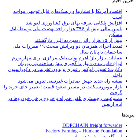
آخرین اخبار
اقتصاد آمریکا با فشارها و ریسک‌های قابل توجهی مواجه
است
افزایش پلکانی تعرفه بهای برق کشاورزی لغو شد
تأمین مالی بیش از ۳۹۶ هزار واحد نهضت ملی توسط بانک
مسکن
بیش از ۱۵ هزار زائر اربعین به البرز بازگشتند
تمدید اجرای همزمان دو ویرایش مبحث ۱۹ مقررات ملی
ساختمان تا پایان سال
عملیات بازار باز؛ اهرم پولی بانک مرکزی برای مهار تورم
انواع قاب بندی دیوار با گچبری پیش ساخته پلی یورتان
دکارت؛ تحولی لوکس، فوری و بدون تخریب در دکوراسیون
داخلی
نقشه راه جدید جهش صادرات غیرنفتی تدوین می‌شود
بازار موتورسیکلت در مسیر صعود قیمت؛ تعمیر جای خرید را
گرفت
ممنوعیت رجیستری تلفن همراه و خروج برخی خودروها در
ایام اربعین
پیوندها
DDPCHAIN freight forwarder
Factory Farming – Humane Foundation
ایزوگام پشم شیشه ایران