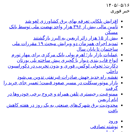
۱۴۰۵/۰۵/۱۶
خبر فوری
افزایش پلکانی تعرفه بهای برق کشاورزی لغو شد
تأمین مالی بیش از ۳۹۶ هزار واحد نهضت ملی توسط بانک
مسکن
بیش از ۱۵ هزار زائر اربعین به البرز بازگشتند
تمدید اجرای همزمان دو ویرایش مبحث ۱۹ مقررات ملی
ساختمان تا پایان سال
عملیات بازار باز؛ اهرم پولی بانک مرکزی برای مهار تورم
انواع قاب بندی دیوار با گچبری پیش ساخته پلی یورتان
دکارت؛ تحولی لوکس، فوری و بدون تخریب در دکوراسیون
داخلی
نقشه راه جدید جهش صادرات غیرنفتی تدوین می‌شود
بازار موتورسیکلت در مسیر صعود قیمت؛ تعمیر جای خرید را
گرفت
ممنوعیت رجیستری تلفن همراه و خروج برخی خودروها در
ایام اربعین
محدودیت برق شهرک‌های صنعتی به یک روز در هفته کاهش
یافت
ورود
نوشته تصادفی