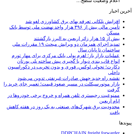
اعلام وضعیت سطح…
آخرین اخبار
افزایش پلکانی تعرفه بهای برق کشاورزی لغو شد
تأمین مالی بیش از ۳۹۶ هزار واحد نهضت ملی توسط بانک
مسکن
بیش از ۱۵ هزار زائر اربعین به البرز بازگشتند
تمدید اجرای همزمان دو ویرایش مبحث ۱۹ مقررات ملی
ساختمان تا پایان سال
عملیات بازار باز؛ اهرم پولی بانک مرکزی برای مهار تورم
انواع قاب بندی دیوار با گچبری پیش ساخته پلی یورتان
دکارت؛ تحولی لوکس، فوری و بدون تخریب در دکوراسیون
داخلی
نقشه راه جدید جهش صادرات غیرنفتی تدوین می‌شود
بازار موتورسیکلت در مسیر صعود قیمت؛ تعمیر جای خرید را
گرفت
ممنوعیت رجیستری تلفن همراه و خروج برخی خودروها در
ایام اربعین
محدودیت برق شهرک‌های صنعتی به یک روز در هفته کاهش
یافت
پیوندها
DDPCHAIN freight forwarder