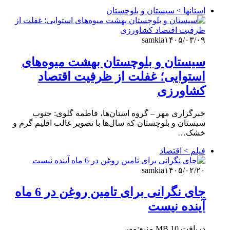
استانها > سیستان و بلوچستان
samkia
۱۴۰۵/۰۳/۰۹
سیستان و بلوچستان بهشت میوه‌های
استوایی؛ غفلت از ظرفیت اقتصاد
کشاورزی
خبرگزاری مهر – گروه استان‌ها، فاطمه گلوی: جنوب
سیستان و بلوچستان که سال‌ها با تصویر غالب اقلیم گرم و
خشک…
فیلم > اقتصاد
samkia
۱۴۰۵/۰۲/۲۰
جای نگرانی برای تامین روغن در 6 ماه
آینده نیست
دریافت 10 MB منبع:مهر