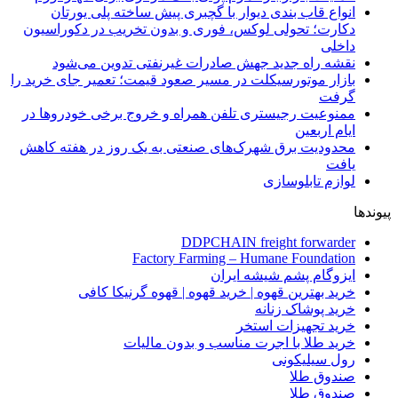
انواع قاب بندی دیوار با گچبری پیش ساخته پلی یورتان
دکارت؛ تحولی لوکس، فوری و بدون تخریب در دکوراسیون
داخلی
نقشه راه جدید جهش صادرات غیرنفتی تدوین می‌شود
بازار موتورسیکلت در مسیر صعود قیمت؛ تعمیر جای خرید را
گرفت
ممنوعیت رجیستری تلفن همراه و خروج برخی خودروها در
ایام اربعین
محدودیت برق شهرک‌های صنعتی به یک روز در هفته کاهش
یافت
لوازم تابلوسازی
پیوندها
DDPCHAIN freight forwarder
Factory Farming – Humane Foundation
ایزوگام پشم شیشه ایران
خرید بهترین قهوه | خرید قهوه | قهوه گرنیکا کافی
خرید پوشاک زنانه
خرید تجهیزات استخر
خرید طلا با اجرت مناسب و بدون مالیات
رول سیلیکونی
صندوق طلا
صندوق طلا