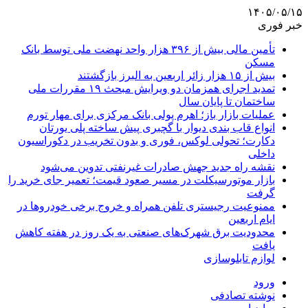
۱۴۰۵/۰۵/۱۵
خبر فوری
تأمین مالی بیش از ۳۹۶ هزار واحد نهضت ملی توسط بانک
مسکن
بیش از ۱۵ هزار زائر اربعین به البرز بازگشتند
تمدید اجرای همزمان دو ویرایش مبحث ۱۹ مقررات ملی
ساختمان تا پایان سال
عملیات بازار باز؛ اهرم پولی بانک مرکزی برای مهار تورم
انواع قاب بندی دیوار با گچبری پیش ساخته پلی یورتان
دکارت؛ تحولی لوکس، فوری و بدون تخریب در دکوراسیون
داخلی
نقشه راه جدید جهش صادرات غیرنفتی تدوین می‌شود
بازار موتورسیکلت در مسیر صعود قیمت؛ تعمیر جای خرید را
گرفت
ممنوعیت رجیستری تلفن همراه و خروج برخی خودروها در
ایام اربعین
محدودیت برق شهرک‌های صنعتی به یک روز در هفته کاهش
یافت
لوازم تابلوسازی
ورود
نوشته تصادفی