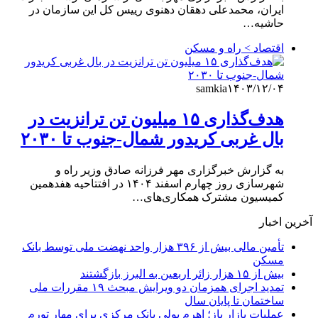
ایران، محمدعلی دهقان دهنوی رییس کل این سازمان در
حاشیه…
اقتصاد > راه و مسکن
samkia
۱۴۰۳/۱۲/۰۴
هدف‌گذاری ۱۵ میلیون تن ترانزیت در
بال غربی کریدور شمال-جنوب تا ۲۰۳۰
به گزارش خبرگزاری مهر فرزانه صادق وزیر راه و
شهرسازی روز چهارم اسفند ۱۴۰۴ در افتتاحیه هفدهمین
کمیسیون مشترک همکاری‌های…
آخرین اخبار
تأمین مالی بیش از ۳۹۶ هزار واحد نهضت ملی توسط بانک
مسکن
بیش از ۱۵ هزار زائر اربعین به البرز بازگشتند
تمدید اجرای همزمان دو ویرایش مبحث ۱۹ مقررات ملی
ساختمان تا پایان سال
عملیات بازار باز؛ اهرم پولی بانک مرکزی برای مهار تورم