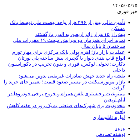
۱۴۰۵/۰۵/۱۵
خبر فوری
تأمین مالی بیش از ۳۹۶ هزار واحد نهضت ملی توسط بانک
مسکن
بیش از ۱۵ هزار زائر اربعین به البرز بازگشتند
تمدید اجرای همزمان دو ویرایش مبحث ۱۹ مقررات ملی
ساختمان تا پایان سال
عملیات بازار باز؛ اهرم پولی بانک مرکزی برای مهار تورم
انواع قاب بندی دیوار با گچبری پیش ساخته پلی یورتان
دکارت؛ تحولی لوکس، فوری و بدون تخریب در دکوراسیون
داخلی
نقشه راه جدید جهش صادرات غیرنفتی تدوین می‌شود
بازار موتورسیکلت در مسیر صعود قیمت؛ تعمیر جای خرید را
گرفت
ممنوعیت رجیستری تلفن همراه و خروج برخی خودروها در
ایام اربعین
محدودیت برق شهرک‌های صنعتی به یک روز در هفته کاهش
یافت
لوازم تابلوسازی
ورود
نوشته تصادفی