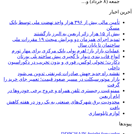
جمعه (۸ خرداد) و…
آخرین اخبار
تأمین مالی بیش از ۳۹۶ هزار واحد نهضت ملی توسط بانک
مسکن
بیش از ۱۵ هزار زائر اربعین به البرز بازگشتند
تمدید اجرای همزمان دو ویرایش مبحث ۱۹ مقررات ملی
ساختمان تا پایان سال
عملیات بازار باز؛ اهرم پولی بانک مرکزی برای مهار تورم
انواع قاب بندی دیوار با گچبری پیش ساخته پلی یورتان
دکارت؛ تحولی لوکس، فوری و بدون تخریب در دکوراسیون
داخلی
نقشه راه جدید جهش صادرات غیرنفتی تدوین می‌شود
بازار موتورسیکلت در مسیر صعود قیمت؛ تعمیر جای خرید را
گرفت
ممنوعیت رجیستری تلفن همراه و خروج برخی خودروها در
ایام اربعین
محدودیت برق شهرک‌های صنعتی به یک روز در هفته کاهش
یافت
لوازم تابلوسازی
پیوندها
DDPCHAIN freight forwarder