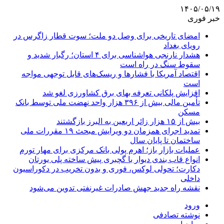
۱۴۰۵/۰۵/۱۹
خبر فوری
امضای تاریخی برای وصل دو ملت؛ سوت قطار زاگرس در
رویای بغداد
هشدار نارنجی هواشناسی برای ۴ استان؛ رگبار شدید و
سقوط سنگ در راه است
اقتصاد آمریکا با فشارها و ریسک‌های قابل توجهی مواجه
است
افزایش پلکانی تعرفه بهای برق کشاورزی لغو شد
تأمین مالی بیش از ۳۹۶ هزار واحد نهضت ملی توسط بانک
مسکن
بیش از ۱۵ هزار زائر اربعین به البرز بازگشتند
تمدید اجرای همزمان دو ویرایش مبحث ۱۹ مقررات ملی
ساختمان تا پایان سال
عملیات بازار باز؛ اهرم پولی بانک مرکزی برای مهار تورم
انواع قاب بندی دیوار با گچبری پیش ساخته پلی یورتان
دکارت؛ تحولی لوکس، فوری و بدون تخریب در دکوراسیون
داخلی
نقشه راه جدید جهش صادرات غیرنفتی تدوین می‌شود
ورود
نوشته تصادفی