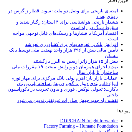
آخرین اخبار
امضای تاریخی برای وصل دو ملت؛ سوت قطار زاگرس در
رویای بغداد
هشدار نارنجی هواشناسی برای ۴ استان؛ رگبار شدید و
سقوط سنگ در راه است
اقتصاد آمریکا با فشارها و ریسک‌های قابل توجهی مواجه
است
افزایش پلکانی تعرفه بهای برق کشاورزی لغو شد
تأمین مالی بیش از ۳۹۶ هزار واحد نهضت ملی توسط بانک
مسکن
بیش از ۱۵ هزار زائر اربعین به البرز بازگشتند
تمدید اجرای همزمان دو ویرایش مبحث ۱۹ مقررات ملی
ساختمان تا پایان سال
عملیات بازار باز؛ اهرم پولی بانک مرکزی برای مهار تورم
انواع قاب بندی دیوار با گچبری پیش ساخته پلی یورتان
دکارت؛ تحولی لوکس، فوری و بدون تخریب در دکوراسیون
داخلی
نقشه راه جدید جهش صادرات غیرنفتی تدوین می‌شود
پیوندها
DDPCHAIN freight forwarder
Factory Farming – Humane Foundation
ایزوگام پشم شیشه ایران