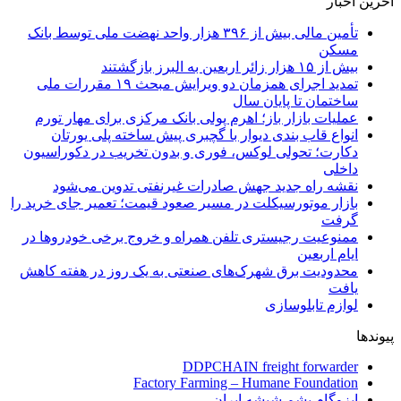
آخرین اخبار
تأمین مالی بیش از ۳۹۶ هزار واحد نهضت ملی توسط بانک
مسکن
بیش از ۱۵ هزار زائر اربعین به البرز بازگشتند
تمدید اجرای همزمان دو ویرایش مبحث ۱۹ مقررات ملی
ساختمان تا پایان سال
عملیات بازار باز؛ اهرم پولی بانک مرکزی برای مهار تورم
انواع قاب بندی دیوار با گچبری پیش ساخته پلی یورتان
دکارت؛ تحولی لوکس، فوری و بدون تخریب در دکوراسیون
داخلی
نقشه راه جدید جهش صادرات غیرنفتی تدوین می‌شود
بازار موتورسیکلت در مسیر صعود قیمت؛ تعمیر جای خرید را
گرفت
ممنوعیت رجیستری تلفن همراه و خروج برخی خودروها در
ایام اربعین
محدودیت برق شهرک‌های صنعتی به یک روز در هفته کاهش
یافت
لوازم تابلوسازی
پیوندها
DDPCHAIN freight forwarder
Factory Farming – Humane Foundation
ایزوگام پشم شیشه ایران