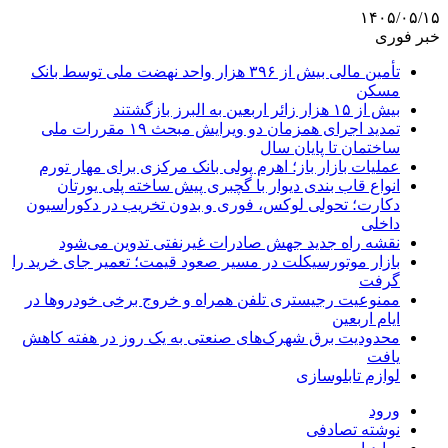
۱۴۰۵/۰۵/۱۵
خبر فوری
تأمین مالی بیش از ۳۹۶ هزار واحد نهضت ملی توسط بانک
مسکن
بیش از ۱۵ هزار زائر اربعین به البرز بازگشتند
تمدید اجرای همزمان دو ویرایش مبحث ۱۹ مقررات ملی
ساختمان تا پایان سال
عملیات بازار باز؛ اهرم پولی بانک مرکزی برای مهار تورم
انواع قاب بندی دیوار با گچبری پیش ساخته پلی یورتان
دکارت؛ تحولی لوکس، فوری و بدون تخریب در دکوراسیون
داخلی
نقشه راه جدید جهش صادرات غیرنفتی تدوین می‌شود
بازار موتورسیکلت در مسیر صعود قیمت؛ تعمیر جای خرید را
گرفت
ممنوعیت رجیستری تلفن همراه و خروج برخی خودروها در
ایام اربعین
محدودیت برق شهرک‌های صنعتی به یک روز در هفته کاهش
یافت
لوازم تابلوسازی
ورود
نوشته تصادفی