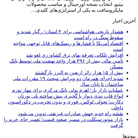
نیتیو، انتخاب نسخه اورجینال و مناسب محصولات
مایکروسافت به یکی از استراتژی‌های کلیدی…
آخرین اخبار
هشدار نارنجی هواشناسی برای ۴ استان؛ رگبار شدید و
سقوط سنگ در راه است
اقتصاد آمریکا با فشارها و ریسک‌های قابل توجهی مواجه
است
افزایش پلکانی تعرفه بهای برق کشاورزی لغو شد
تأمین مالی بیش از ۳۹۶ هزار واحد نهضت ملی توسط بانک
مسکن
بیش از ۱۵ هزار زائر اربعین به البرز بازگشتند
تمدید اجرای همزمان دو ویرایش مبحث ۱۹ مقررات ملی
ساختمان تا پایان سال
عملیات بازار باز؛ اهرم پولی بانک مرکزی برای مهار تورم
انواع قاب بندی دیوار با گچبری پیش ساخته پلی یورتان
دکارت؛ تحولی لوکس، فوری و بدون تخریب در دکوراسیون
داخلی
نقشه راه جدید جهش صادرات غیرنفتی تدوین می‌شود
بازار موتورسیکلت در مسیر صعود قیمت؛ تعمیر جای خرید را
گرفت
پیوندها