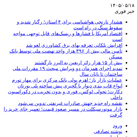
۱۴۰۵/۰۵/۱۸
خبر فوری
هشدار نارنجی هواشناسی برای ۴ استان؛ رگبار شدید و
سقوط سنگ در راه است
اقتصاد آمریکا با فشارها و ریسک‌های قابل توجهی مواجه
است
افزایش پلکانی تعرفه بهای برق کشاورزی لغو شد
تأمین مالی بیش از ۳۹۶ هزار واحد نهضت ملی توسط بانک
مسکن
بیش از ۱۵ هزار زائر اربعین به البرز بازگشتند
تمدید اجرای همزمان دو ویرایش مبحث ۱۹ مقررات ملی
ساختمان تا پایان سال
عملیات بازار باز؛ اهرم پولی بانک مرکزی برای مهار تورم
انواع قاب بندی دیوار با گچبری پیش ساخته پلی یورتان
دکارت؛ تحولی لوکس، فوری و بدون تخریب در دکوراسیون
داخلی
نقشه راه جدید جهش صادرات غیرنفتی تدوین می‌شود
بازار موتورسیکلت در مسیر صعود قیمت؛ تعمیر جای خرید را
گرفت
ورود
نوشته تصادفی