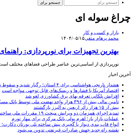
جستجو برای
چراغ سوله ای
بازار و کسب و کار
محمد پرهام متقی
۱۴۰۴/۰۵/۱۵
بهترین تجهیزات برای نورپردازی: راهنمای
نورپردازی از اساسی‌ترین عناصر طراحی فضاهای مختلف است. ا
آخرین اخبار
هشدار نارنجی هواشناسی برای ۴ استان؛ رگبار شدید و سقوط سنگ در راه است
اقتصاد آمریکا با فشارها و ریسک‌های قابل توجهی مواجه است
افزایش پلکانی تعرفه بهای برق کشاورزی لغو شد
تأمین مالی بیش از ۳۹۶ هزار واحد نهضت ملی توسط بانک مسکن
بیش از ۱۵ هزار زائر اربعین به البرز بازگشتند
تمدید اجرای همزمان دو ویرایش مبحث ۱۹ مقررات ملی ساختمان تا پایان سال
عملیات بازار باز؛ اهرم پولی بانک مرکزی برای مهار تورم
انواع قاب بندی دیوار با گچبری پیش ساخته پلی یورتان دکارت
نقشه راه جدید جهش صادرات غیرنفتی تدوین می‌شود