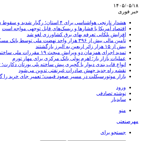
۱۴۰۵/۰۵/۱۸
خبر فوری
هشدار نارنجی هواشناسی برای ۴ استان؛ رگبار شدید و سقوط سنگ در راه است
اقتصاد آمریکا با فشارها و ریسک‌های قابل توجهی مواجه است
افزایش پلکانی تعرفه بهای برق کشاورزی لغو شد
تأمین مالی بیش از ۳۹۶ هزار واحد نهضت ملی توسط بانک مسکن
بیش از ۱۵ هزار زائر اربعین به البرز بازگشتند
تمدید اجرای همزمان دو ویرایش مبحث ۱۹ مقررات ملی ساختمان تا پایان سال
عملیات بازار باز؛ اهرم پولی بانک مرکزی برای مهار تورم
انواع قاب بندی دیوار با گچبری پیش ساخته پلی یورتان دکارت
نقشه راه جدید جهش صادرات غیرنفتی تدوین می‌شود
بازار موتورسیکلت در مسیر صعود قیمت؛ تعمیر جای خرید را 
ورود
نوشته تصادفی
سایدبار
منو
مهرصنعتی
جستجو برای