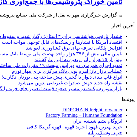
تأمین خوراک پتروشیمی‌ها با جمع‌آوری گ
به گزارش خبرگزاری مهر به نقل از شرکت ملی صنایع پتروشی
آخرین اخبار
هشدار نارنجی هواشناسی برای ۴ استان؛ رگبار شدید و سقوط سنگ در راه است
اقتصاد آمریکا با فشارها و ریسک‌های قابل توجهی مواجه است
افزایش پلکانی تعرفه بهای برق کشاورزی لغو شد
تأمین مالی بیش از ۳۹۶ هزار واحد نهضت ملی توسط بانک مسکن
بیش از ۱۵ هزار زائر اربعین به البرز بازگشتند
تمدید اجرای همزمان دو ویرایش مبحث ۱۹ مقررات ملی ساختمان تا پایان سال
عملیات بازار باز؛ اهرم پولی بانک مرکزی برای مهار تورم
انواع قاب بندی دیوار با گچبری پیش ساخته پلی یورتان دکارت
نقشه راه جدید جهش صادرات غیرنفتی تدوین می‌شود
بازار موتورسیکلت در مسیر صعود قیمت؛ تعمیر جای خرید را 
پیوندها
DDPCHAIN freight forwarder
Factory Farming – Humane Foundation
ایزوگام پشم شیشه ایران
خرید بهترین قهوه | خرید قهوه | قهوه گرنیکا کافی
خرید پوشاک زنانه