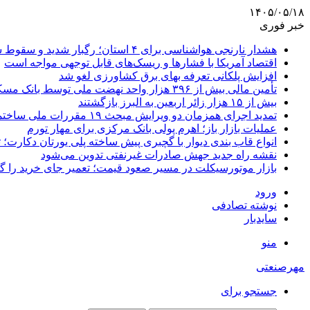
۱۴۰۵/۰۵/۱۸
خبر فوری
هشدار نارنجی هواشناسی برای ۴ استان؛ رگبار شدید و سقوط سنگ در راه است
اقتصاد آمریکا با فشارها و ریسک‌های قابل توجهی مواجه است
افزایش پلکانی تعرفه بهای برق کشاورزی لغو شد
تأمین مالی بیش از ۳۹۶ هزار واحد نهضت ملی توسط بانک مسکن
بیش از ۱۵ هزار زائر اربعین به البرز بازگشتند
تمدید اجرای همزمان دو ویرایش مبحث ۱۹ مقررات ملی ساختمان تا پایان سال
عملیات بازار باز؛ اهرم پولی بانک مرکزی برای مهار تورم
انواع قاب بندی دیوار با گچبری پیش ساخته پلی یورتان دکارت
نقشه راه جدید جهش صادرات غیرنفتی تدوین می‌شود
بازار موتورسیکلت در مسیر صعود قیمت؛ تعمیر جای خرید را 
ورود
نوشته تصادفی
سایدبار
منو
مهرصنعتی
جستجو برای