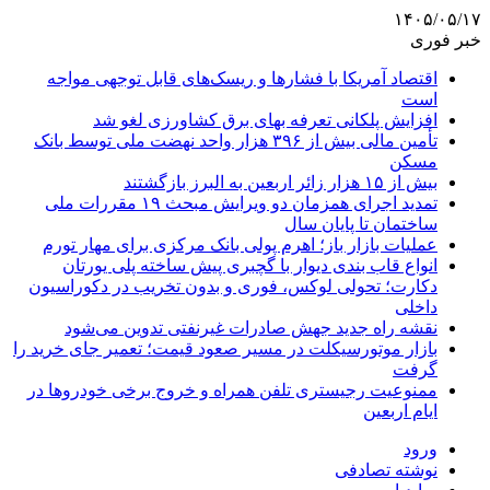
۱۴۰۵/۰۵/۱۷
خبر فوری
اقتصاد آمریکا با فشارها و ریسک‌های قابل توجهی مواجه
است
افزایش پلکانی تعرفه بهای برق کشاورزی لغو شد
تأمین مالی بیش از ۳۹۶ هزار واحد نهضت ملی توسط بانک
مسکن
بیش از ۱۵ هزار زائر اربعین به البرز بازگشتند
تمدید اجرای همزمان دو ویرایش مبحث ۱۹ مقررات ملی
ساختمان تا پایان سال
عملیات بازار باز؛ اهرم پولی بانک مرکزی برای مهار تورم
انواع قاب بندی دیوار با گچبری پیش ساخته پلی یورتان
دکارت؛ تحولی لوکس، فوری و بدون تخریب در دکوراسیون
داخلی
نقشه راه جدید جهش صادرات غیرنفتی تدوین می‌شود
بازار موتورسیکلت در مسیر صعود قیمت؛ تعمیر جای خرید را
گرفت
ممنوعیت رجیستری تلفن همراه و خروج برخی خودروها در
ایام اربعین
ورود
نوشته تصادفی