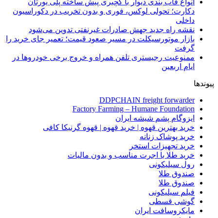
انواع قاب بندی دیوار با گچبری پیش ساخته پلی یورتان
دکارت؛ تحولی لوکس، فوری و بدون تخریب در دکوراسیون
داخلی
نقشه راه جدید جهش صادرات غیرنفتی تدوین می‌شود
بازار موتورسیکلت در مسیر صعود قیمت؛ تعمیر جای خرید را
گرفت
ممنوعیت رجیستری تلفن همراه و خروج برخی خودروها در
ایام اربعین
پیوندها
DDPCHAIN freight forwarder
Factory Farming – Humane Foundation
ایزوگام پشم شیشه ایران
خرید بهترین قهوه | خرید قهوه | قهوه گرنیکا کافی
خرید پوشاک زنانه
خرید تجهیزات استخر
خرید طلا با اجرت مناسب و بدون مالیات
رول سیلیکونی
صندوق طلا
صندوق طلا
فیلم سیلیکونی
گوشی قسطی
مایکروسافت ایران