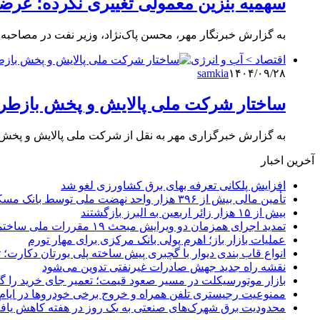
سهمیه بنزین معمولی تغییری نکرده؛ عرضه
به گزارش خبرنگار مهر، محسن پاک‌نژاد، وزیر نفت در مصاحبه ت
اقتصاد > آب و انرژی
samkia
۱۴۰۴/۰۹/۲۸
ساختار شرکت ملی پالایش و پخش بازطر
به گزارش خبرگزاری مهر به نقل از شرکت ملی پالایش و پخش 
آخرین اخبار
افزایش پلکانی تعرفه بهای برق کشاورزی لغو شد
تأمین مالی بیش از ۳۹۶ هزار واحد نهضت ملی توسط بانک مسکن
بیش از ۱۵ هزار زائر اربعین به البرز بازگشتند
تمدید اجرای همزمان دو ویرایش مبحث ۱۹ مقررات ملی ساختمان تا پایان سال
عملیات بازار باز؛ اهرم پولی بانک مرکزی برای مهار تورم
انواع قاب بندی دیوار با گچبری پیش ساخته پلی یورتان دکارت
نقشه راه جدید جهش صادرات غیرنفتی تدوین می‌شود
بازار موتورسیکلت در مسیر صعود قیمت؛ تعمیر جای خرید را 
ممنوعیت رجیستری تلفن همراه و خروج برخی خودروها در ایام 
محدودیت برق شهرک‌های صنعتی به یک روز در هفته کاهش یاف