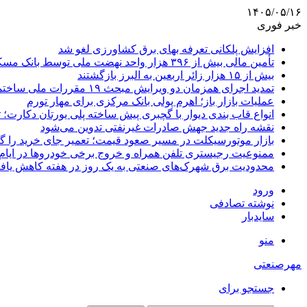
۱۴۰۵/۰۵/۱۶
خبر فوری
افزایش پلکانی تعرفه بهای برق کشاورزی لغو شد
تأمین مالی بیش از ۳۹۶ هزار واحد نهضت ملی توسط بانک مسکن
بیش از ۱۵ هزار زائر اربعین به البرز بازگشتند
تمدید اجرای همزمان دو ویرایش مبحث ۱۹ مقررات ملی ساختمان تا پایان سال
عملیات بازار باز؛ اهرم پولی بانک مرکزی برای مهار تورم
انواع قاب بندی دیوار با گچبری پیش ساخته پلی یورتان دکارت
نقشه راه جدید جهش صادرات غیرنفتی تدوین می‌شود
بازار موتورسیکلت در مسیر صعود قیمت؛ تعمیر جای خرید را 
ممنوعیت رجیستری تلفن همراه و خروج برخی خودروها در ایام 
محدودیت برق شهرک‌های صنعتی به یک روز در هفته کاهش یاف
ورود
نوشته تصادفی
سایدبار
منو
مهرصنعتی
جستجو برای