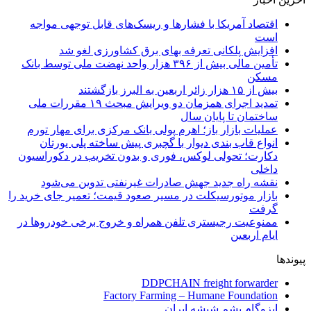
اقتصاد آمریکا با فشارها و ریسک‌های قابل توجهی مواجه
است
افزایش پلکانی تعرفه بهای برق کشاورزی لغو شد
تأمین مالی بیش از ۳۹۶ هزار واحد نهضت ملی توسط بانک
مسکن
بیش از ۱۵ هزار زائر اربعین به البرز بازگشتند
تمدید اجرای همزمان دو ویرایش مبحث ۱۹ مقررات ملی
ساختمان تا پایان سال
عملیات بازار باز؛ اهرم پولی بانک مرکزی برای مهار تورم
انواع قاب بندی دیوار با گچبری پیش ساخته پلی یورتان
دکارت؛ تحولی لوکس، فوری و بدون تخریب در دکوراسیون
داخلی
نقشه راه جدید جهش صادرات غیرنفتی تدوین می‌شود
بازار موتورسیکلت در مسیر صعود قیمت؛ تعمیر جای خرید را
گرفت
ممنوعیت رجیستری تلفن همراه و خروج برخی خودروها در
ایام اربعین
پیوندها
DDPCHAIN freight forwarder
Factory Farming – Humane Foundation
ایزوگام پشم شیشه ایران