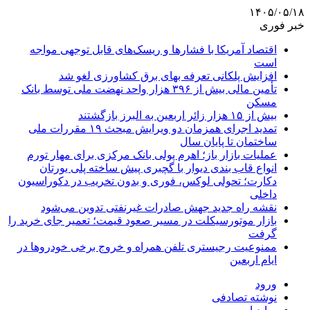
۱۴۰۵/۰۵/۱۸
خبر فوری
اقتصاد آمریکا با فشارها و ریسک‌های قابل توجهی مواجه
است
افزایش پلکانی تعرفه بهای برق کشاورزی لغو شد
تأمین مالی بیش از ۳۹۶ هزار واحد نهضت ملی توسط بانک
مسکن
بیش از ۱۵ هزار زائر اربعین به البرز بازگشتند
تمدید اجرای همزمان دو ویرایش مبحث ۱۹ مقررات ملی
ساختمان تا پایان سال
عملیات بازار باز؛ اهرم پولی بانک مرکزی برای مهار تورم
انواع قاب بندی دیوار با گچبری پیش ساخته پلی یورتان
دکارت؛ تحولی لوکس، فوری و بدون تخریب در دکوراسیون
داخلی
نقشه راه جدید جهش صادرات غیرنفتی تدوین می‌شود
بازار موتورسیکلت در مسیر صعود قیمت؛ تعمیر جای خرید را
گرفت
ممنوعیت رجیستری تلفن همراه و خروج برخی خودروها در
ایام اربعین
ورود
نوشته تصادفی