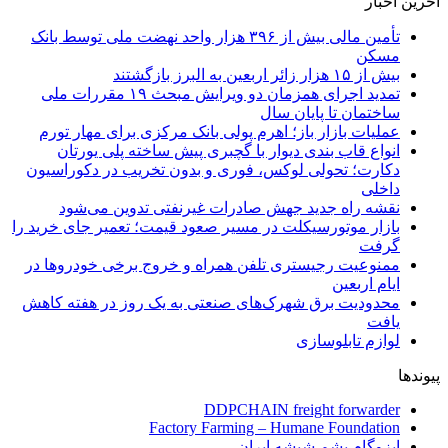
آخرین اخبار
تأمین مالی بیش از ۳۹۶ هزار واحد نهضت ملی توسط بانک
مسکن
بیش از ۱۵ هزار زائر اربعین به البرز بازگشتند
تمدید اجرای همزمان دو ویرایش مبحث ۱۹ مقررات ملی
ساختمان تا پایان سال
عملیات بازار باز؛ اهرم پولی بانک مرکزی برای مهار تورم
انواع قاب بندی دیوار با گچبری پیش ساخته پلی یورتان
دکارت؛ تحولی لوکس، فوری و بدون تخریب در دکوراسیون
داخلی
نقشه راه جدید جهش صادرات غیرنفتی تدوین می‌شود
بازار موتورسیکلت در مسیر صعود قیمت؛ تعمیر جای خرید را
گرفت
ممنوعیت رجیستری تلفن همراه و خروج برخی خودروها در
ایام اربعین
محدودیت برق شهرک‌های صنعتی به یک روز در هفته کاهش
یافت
لوازم تابلوسازی
پیوندها
DDPCHAIN freight forwarder
Factory Farming – Humane Foundation
ایزوگام پشم شیشه ایران