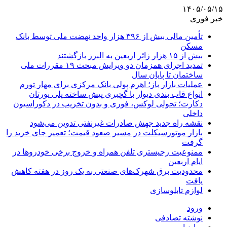
۱۴۰۵/۰۵/۱۵
خبر فوری
تأمین مالی بیش از ۳۹۶ هزار واحد نهضت ملی توسط بانک
مسکن
بیش از ۱۵ هزار زائر اربعین به البرز بازگشتند
تمدید اجرای همزمان دو ویرایش مبحث ۱۹ مقررات ملی
ساختمان تا پایان سال
عملیات بازار باز؛ اهرم پولی بانک مرکزی برای مهار تورم
انواع قاب بندی دیوار با گچبری پیش ساخته پلی یورتان
دکارت؛ تحولی لوکس، فوری و بدون تخریب در دکوراسیون
داخلی
نقشه راه جدید جهش صادرات غیرنفتی تدوین می‌شود
بازار موتورسیکلت در مسیر صعود قیمت؛ تعمیر جای خرید را
گرفت
ممنوعیت رجیستری تلفن همراه و خروج برخی خودروها در
ایام اربعین
محدودیت برق شهرک‌های صنعتی به یک روز در هفته کاهش
یافت
لوازم تابلوسازی
ورود
نوشته تصادفی