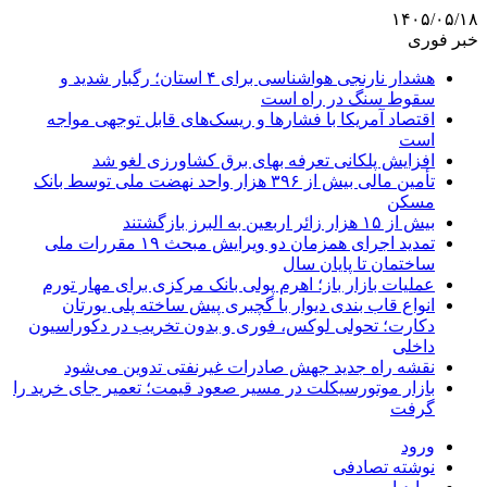
۱۴۰۵/۰۵/۱۸
خبر فوری
هشدار نارنجی هواشناسی برای ۴ استان؛ رگبار شدید و
سقوط سنگ در راه است
اقتصاد آمریکا با فشارها و ریسک‌های قابل توجهی مواجه
است
افزایش پلکانی تعرفه بهای برق کشاورزی لغو شد
تأمین مالی بیش از ۳۹۶ هزار واحد نهضت ملی توسط بانک
مسکن
بیش از ۱۵ هزار زائر اربعین به البرز بازگشتند
تمدید اجرای همزمان دو ویرایش مبحث ۱۹ مقررات ملی
ساختمان تا پایان سال
عملیات بازار باز؛ اهرم پولی بانک مرکزی برای مهار تورم
انواع قاب بندی دیوار با گچبری پیش ساخته پلی یورتان
دکارت؛ تحولی لوکس، فوری و بدون تخریب در دکوراسیون
داخلی
نقشه راه جدید جهش صادرات غیرنفتی تدوین می‌شود
بازار موتورسیکلت در مسیر صعود قیمت؛ تعمیر جای خرید را
گرفت
ورود
نوشته تصادفی