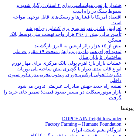
هشدار نارنجی هواشناسی برای ۴ استان؛ رگبار شدید و
سقوط سنگ در راه است
اقتصاد آمریکا با فشارها و ریسک‌های قابل توجهی مواجه
است
افزایش پلکانی تعرفه بهای برق کشاورزی لغو شد
تأمین مالی بیش از ۳۹۶ هزار واحد نهضت ملی توسط بانک
مسکن
بیش از ۱۵ هزار زائر اربعین به البرز بازگشتند
تمدید اجرای همزمان دو ویرایش مبحث ۱۹ مقررات ملی
ساختمان تا پایان سال
عملیات بازار باز؛ اهرم پولی بانک مرکزی برای مهار تورم
انواع قاب بندی دیوار با گچبری پیش ساخته پلی یورتان
دکارت؛ تحولی لوکس، فوری و بدون تخریب در دکوراسیون
داخلی
نقشه راه جدید جهش صادرات غیرنفتی تدوین می‌شود
بازار موتورسیکلت در مسیر صعود قیمت؛ تعمیر جای خرید را
گرفت
پیوندها
DDPCHAIN freight forwarder
Factory Farming – Humane Foundation
ایزوگام پشم شیشه ایران
خرید بهترین قهوه | خرید قهوه | قهوه گرنیکا کافی