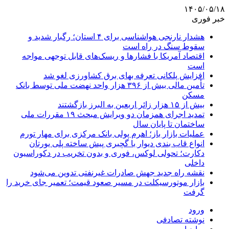
۱۴۰۵/۰۵/۱۸
خبر فوری
هشدار نارنجی هواشناسی برای ۴ استان؛ رگبار شدید و
سقوط سنگ در راه است
اقتصاد آمریکا با فشارها و ریسک‌های قابل توجهی مواجه
است
افزایش پلکانی تعرفه بهای برق کشاورزی لغو شد
تأمین مالی بیش از ۳۹۶ هزار واحد نهضت ملی توسط بانک
مسکن
بیش از ۱۵ هزار زائر اربعین به البرز بازگشتند
تمدید اجرای همزمان دو ویرایش مبحث ۱۹ مقررات ملی
ساختمان تا پایان سال
عملیات بازار باز؛ اهرم پولی بانک مرکزی برای مهار تورم
انواع قاب بندی دیوار با گچبری پیش ساخته پلی یورتان
دکارت؛ تحولی لوکس، فوری و بدون تخریب در دکوراسیون
داخلی
نقشه راه جدید جهش صادرات غیرنفتی تدوین می‌شود
بازار موتورسیکلت در مسیر صعود قیمت؛ تعمیر جای خرید را
گرفت
ورود
نوشته تصادفی