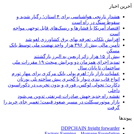
آخرین اخبار
هشدار نارنجی هواشناسی برای ۴ استان؛ رگبار شدید و
سقوط سنگ در راه است
اقتصاد آمریکا با فشارها و ریسک‌های قابل توجهی مواجه
است
افزایش پلکانی تعرفه بهای برق کشاورزی لغو شد
تأمین مالی بیش از ۳۹۶ هزار واحد نهضت ملی توسط بانک
مسکن
بیش از ۱۵ هزار زائر اربعین به البرز بازگشتند
تمدید اجرای همزمان دو ویرایش مبحث ۱۹ مقررات ملی
ساختمان تا پایان سال
عملیات بازار باز؛ اهرم پولی بانک مرکزی برای مهار تورم
انواع قاب بندی دیوار با گچبری پیش ساخته پلی یورتان
دکارت؛ تحولی لوکس، فوری و بدون تخریب در دکوراسیون
داخلی
نقشه راه جدید جهش صادرات غیرنفتی تدوین می‌شود
بازار موتورسیکلت در مسیر صعود قیمت؛ تعمیر جای خرید را
گرفت
پیوندها
DDPCHAIN freight forwarder
Factory Farming – Humane Foundation