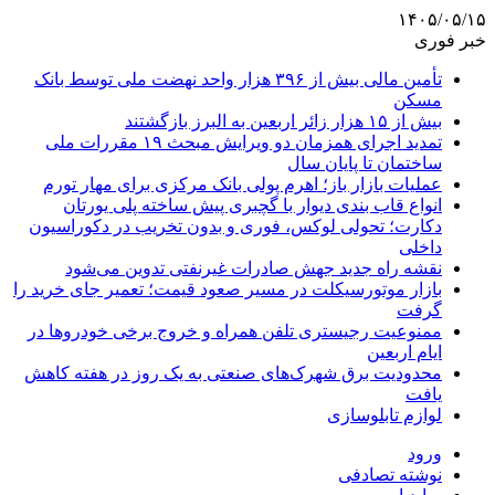
۱۴۰۵/۰۵/۱۵
خبر فوری
تأمین مالی بیش از ۳۹۶ هزار واحد نهضت ملی توسط بانک
مسکن
بیش از ۱۵ هزار زائر اربعین به البرز بازگشتند
تمدید اجرای همزمان دو ویرایش مبحث ۱۹ مقررات ملی
ساختمان تا پایان سال
عملیات بازار باز؛ اهرم پولی بانک مرکزی برای مهار تورم
انواع قاب بندی دیوار با گچبری پیش ساخته پلی یورتان
دکارت؛ تحولی لوکس، فوری و بدون تخریب در دکوراسیون
داخلی
نقشه راه جدید جهش صادرات غیرنفتی تدوین می‌شود
بازار موتورسیکلت در مسیر صعود قیمت؛ تعمیر جای خرید را
گرفت
ممنوعیت رجیستری تلفن همراه و خروج برخی خودروها در
ایام اربعین
محدودیت برق شهرک‌های صنعتی به یک روز در هفته کاهش
یافت
لوازم تابلوسازی
ورود
نوشته تصادفی