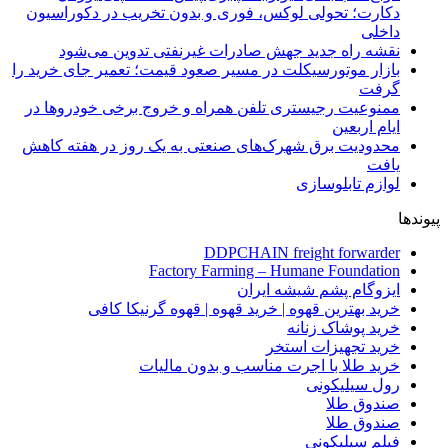
دکارت؛ تحولی لوکس، فوری و بدون تخریب در دکوراسیون
داخلی
نقشه راه جدید جهش صادرات غیرنفتی تدوین می‌شود
بازار موتورسیکلت در مسیر صعود قیمت؛ تعمیر جای خرید را
گرفت
ممنوعیت رجیستری تلفن همراه و خروج برخی خودروها در
ایام اربعین
محدودیت برق شهرک‌های صنعتی به یک روز در هفته کاهش
یافت
لوازم تابلوسازی
پیوندها
DDPCHAIN freight forwarder
Factory Farming – Humane Foundation
ایزوگام پشم شیشه ایران
خرید بهترین قهوه | خرید قهوه | قهوه گرنیکا کافی
خرید پوشاک زنانه
خرید تجهیزات استخر
خرید طلا با اجرت مناسب و بدون مالیات
رول سیلیکونی
صندوق طلا
صندوق طلا
فیلم سیلیکونی