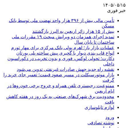
۱۴۰۵/۰۵/۱۵
خبر فوری
تأمین مالی بیش از ۳۹۶ هزار واحد نهضت ملی توسط بانک
مسکن
بیش از ۱۵ هزار زائر اربعین به البرز بازگشتند
تمدید اجرای همزمان دو ویرایش مبحث ۱۹ مقررات ملی
ساختمان تا پایان سال
عملیات بازار باز؛ اهرم پولی بانک مرکزی برای مهار تورم
انواع قاب بندی دیوار با گچبری پیش ساخته پلی یورتان
دکارت؛ تحولی لوکس، فوری و بدون تخریب در دکوراسیون
داخلی
نقشه راه جدید جهش صادرات غیرنفتی تدوین می‌شود
بازار موتورسیکلت در مسیر صعود قیمت؛ تعمیر جای خرید را
گرفت
ممنوعیت رجیستری تلفن همراه و خروج برخی خودروها در
ایام اربعین
محدودیت برق شهرک‌های صنعتی به یک روز در هفته کاهش
یافت
لوازم تابلوسازی
ورود
نوشته تصادفی