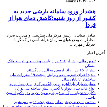
samkia
۱۴۰۳/۱۱/۰۴
هشدار ورود سامانه بارشی جدید به
کشور از روز شنبه؛کاهش دمای هوا از
فردا
صادق ضیائیان، رئیس مرکز ملی پیش‌بینی و مدیریت بحران
مخاطرات وضع هوای سازمان هواشناسی در گفتگو با
خبرنگار مهر با…
آخرین اخبار
تأمین مالی بیش از ۳۹۶ هزار واحد نهضت ملی توسط بانک
مسکن
بیش از ۱۵ هزار زائر اربعین به البرز بازگشتند
تمدید اجرای همزمان دو ویرایش مبحث ۱۹ مقررات ملی
ساختمان تا پایان سال
عملیات بازار باز؛ اهرم پولی بانک مرکزی برای مهار تورم
انواع قاب بندی دیوار با گچبری پیش ساخته پلی یورتان
دکارت؛ تحولی لوکس، فوری و بدون تخریب در دکوراسیون
داخلی
نقشه راه جدید جهش صادرات غیرنفتی تدوین می‌شود
بازار موتورسیکلت در مسیر صعود قیمت؛ تعمیر جای خرید را