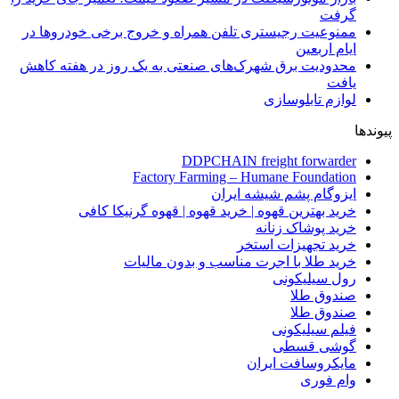
گرفت
ممنوعیت رجیستری تلفن همراه و خروج برخی خودروها در
ایام اربعین
محدودیت برق شهرک‌های صنعتی به یک روز در هفته کاهش
یافت
لوازم تابلوسازی
پیوندها
DDPCHAIN freight forwarder
Factory Farming – Humane Foundation
ایزوگام پشم شیشه ایران
خرید بهترین قهوه | خرید قهوه | قهوه گرنیکا کافی
خرید پوشاک زنانه
خرید تجهیزات استخر
خرید طلا با اجرت مناسب و بدون مالیات
رول سیلیکونی
صندوق طلا
صندوق طلا
فیلم سیلیکونی
گوشی قسطی
مایکروسافت ایران
وام فوری