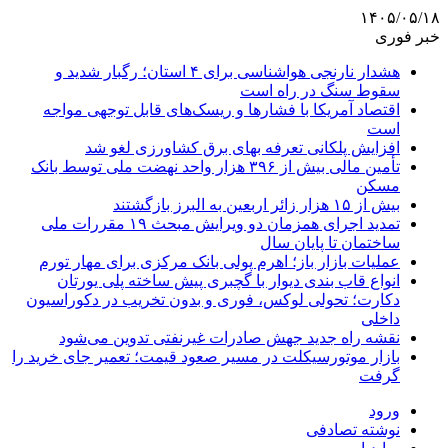
۱۴۰۵/۰۵/۱۸
خبر فوری
هشدار نارنجی هواشناسی برای ۴ استان؛ رگبار شدید و
سقوط سنگ در راه است
اقتصاد آمریکا با فشارها و ریسک‌های قابل توجهی مواجه
است
افزایش پلکانی تعرفه بهای برق کشاورزی لغو شد
تأمین مالی بیش از ۳۹۶ هزار واحد نهضت ملی توسط بانک
مسکن
بیش از ۱۵ هزار زائر اربعین به البرز بازگشتند
تمدید اجرای همزمان دو ویرایش مبحث ۱۹ مقررات ملی
ساختمان تا پایان سال
عملیات بازار باز؛ اهرم پولی بانک مرکزی برای مهار تورم
انواع قاب بندی دیوار با گچبری پیش ساخته پلی یورتان
دکارت؛ تحولی لوکس، فوری و بدون تخریب در دکوراسیون
داخلی
نقشه راه جدید جهش صادرات غیرنفتی تدوین می‌شود
بازار موتورسیکلت در مسیر صعود قیمت؛ تعمیر جای خرید را
گرفت
ورود
نوشته تصادفی