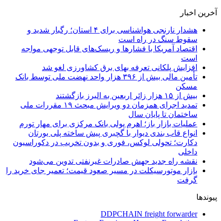
آخرین اخبار
هشدار نارنجی هواشناسی برای ۴ استان؛ رگبار شدید و
سقوط سنگ در راه است
اقتصاد آمریکا با فشارها و ریسک‌های قابل توجهی مواجه
است
افزایش پلکانی تعرفه بهای برق کشاورزی لغو شد
تأمین مالی بیش از ۳۹۶ هزار واحد نهضت ملی توسط بانک
مسکن
بیش از ۱۵ هزار زائر اربعین به البرز بازگشتند
تمدید اجرای همزمان دو ویرایش مبحث ۱۹ مقررات ملی
ساختمان تا پایان سال
عملیات بازار باز؛ اهرم پولی بانک مرکزی برای مهار تورم
انواع قاب بندی دیوار با گچبری پیش ساخته پلی یورتان
دکارت؛ تحولی لوکس، فوری و بدون تخریب در دکوراسیون
داخلی
نقشه راه جدید جهش صادرات غیرنفتی تدوین می‌شود
بازار موتورسیکلت در مسیر صعود قیمت؛ تعمیر جای خرید را
گرفت
پیوندها
DDPCHAIN freight forwarder