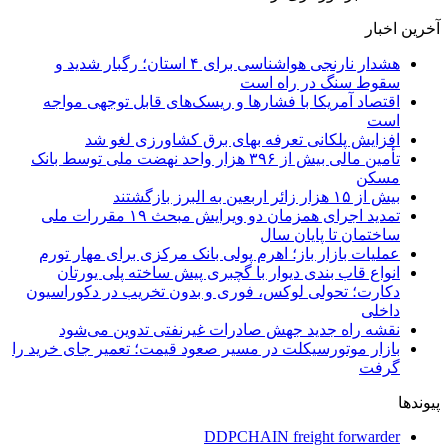
آخرین اخبار
هشدار نارنجی هواشناسی برای ۴ استان؛ رگبار شدید و
سقوط سنگ در راه است
اقتصاد آمریکا با فشارها و ریسک‌های قابل توجهی مواجه
است
افزایش پلکانی تعرفه بهای برق کشاورزی لغو شد
تأمین مالی بیش از ۳۹۶ هزار واحد نهضت ملی توسط بانک
مسکن
بیش از ۱۵ هزار زائر اربعین به البرز بازگشتند
تمدید اجرای همزمان دو ویرایش مبحث ۱۹ مقررات ملی
ساختمان تا پایان سال
عملیات بازار باز؛ اهرم پولی بانک مرکزی برای مهار تورم
انواع قاب بندی دیوار با گچبری پیش ساخته پلی یورتان
دکارت؛ تحولی لوکس، فوری و بدون تخریب در دکوراسیون
داخلی
نقشه راه جدید جهش صادرات غیرنفتی تدوین می‌شود
بازار موتورسیکلت در مسیر صعود قیمت؛ تعمیر جای خرید را
گرفت
پیوندها
DDPCHAIN freight forwarder