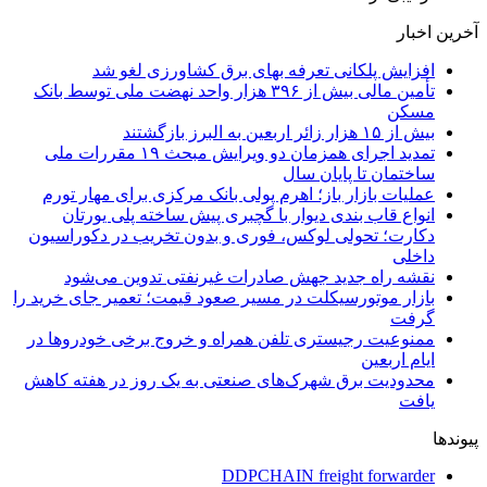
آخرین اخبار
افزایش پلکانی تعرفه بهای برق کشاورزی لغو شد
تأمین مالی بیش از ۳۹۶ هزار واحد نهضت ملی توسط بانک
مسکن
بیش از ۱۵ هزار زائر اربعین به البرز بازگشتند
تمدید اجرای همزمان دو ویرایش مبحث ۱۹ مقررات ملی
ساختمان تا پایان سال
عملیات بازار باز؛ اهرم پولی بانک مرکزی برای مهار تورم
انواع قاب بندی دیوار با گچبری پیش ساخته پلی یورتان
دکارت؛ تحولی لوکس، فوری و بدون تخریب در دکوراسیون
داخلی
نقشه راه جدید جهش صادرات غیرنفتی تدوین می‌شود
بازار موتورسیکلت در مسیر صعود قیمت؛ تعمیر جای خرید را
گرفت
ممنوعیت رجیستری تلفن همراه و خروج برخی خودروها در
ایام اربعین
محدودیت برق شهرک‌های صنعتی به یک روز در هفته کاهش
یافت
پیوندها
DDPCHAIN freight forwarder