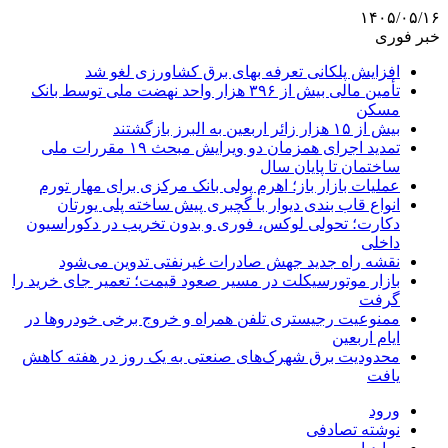
۱۴۰۵/۰۵/۱۶
خبر فوری
افزایش پلکانی تعرفه بهای برق کشاورزی لغو شد
تأمین مالی بیش از ۳۹۶ هزار واحد نهضت ملی توسط بانک
مسکن
بیش از ۱۵ هزار زائر اربعین به البرز بازگشتند
تمدید اجرای همزمان دو ویرایش مبحث ۱۹ مقررات ملی
ساختمان تا پایان سال
عملیات بازار باز؛ اهرم پولی بانک مرکزی برای مهار تورم
انواع قاب بندی دیوار با گچبری پیش ساخته پلی یورتان
دکارت؛ تحولی لوکس، فوری و بدون تخریب در دکوراسیون
داخلی
نقشه راه جدید جهش صادرات غیرنفتی تدوین می‌شود
بازار موتورسیکلت در مسیر صعود قیمت؛ تعمیر جای خرید را
گرفت
ممنوعیت رجیستری تلفن همراه و خروج برخی خودروها در
ایام اربعین
محدودیت برق شهرک‌های صنعتی به یک روز در هفته کاهش
یافت
ورود
نوشته تصادفی