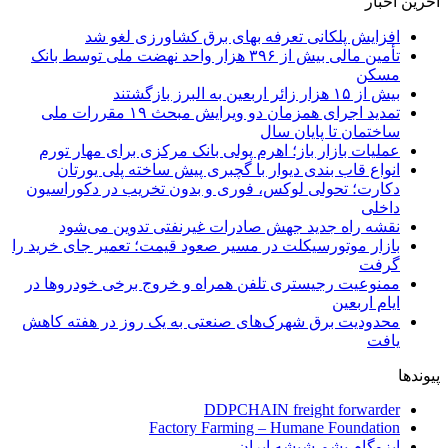
آخرین اخبار
افزایش پلکانی تعرفه بهای برق کشاورزی لغو شد
تأمین مالی بیش از ۳۹۶ هزار واحد نهضت ملی توسط بانک
مسکن
بیش از ۱۵ هزار زائر اربعین به البرز بازگشتند
تمدید اجرای همزمان دو ویرایش مبحث ۱۹ مقررات ملی
ساختمان تا پایان سال
عملیات بازار باز؛ اهرم پولی بانک مرکزی برای مهار تورم
انواع قاب بندی دیوار با گچبری پیش ساخته پلی یورتان
دکارت؛ تحولی لوکس، فوری و بدون تخریب در دکوراسیون
داخلی
نقشه راه جدید جهش صادرات غیرنفتی تدوین می‌شود
بازار موتورسیکلت در مسیر صعود قیمت؛ تعمیر جای خرید را
گرفت
ممنوعیت رجیستری تلفن همراه و خروج برخی خودروها در
ایام اربعین
محدودیت برق شهرک‌های صنعتی به یک روز در هفته کاهش
یافت
پیوندها
DDPCHAIN freight forwarder
Factory Farming – Humane Foundation
ایزوگام پشم شیشه ایران