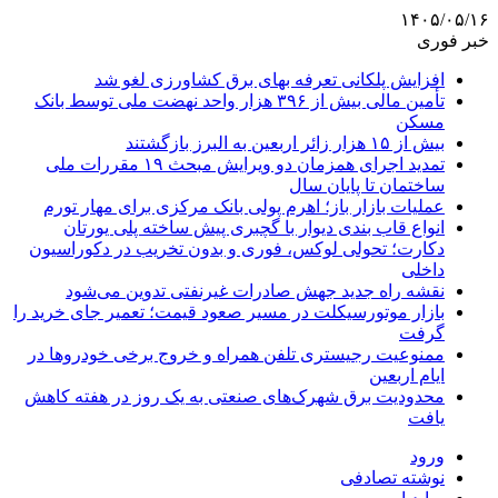
۱۴۰۵/۰۵/۱۶
خبر فوری
افزایش پلکانی تعرفه بهای برق کشاورزی لغو شد
تأمین مالی بیش از ۳۹۶ هزار واحد نهضت ملی توسط بانک
مسکن
بیش از ۱۵ هزار زائر اربعین به البرز بازگشتند
تمدید اجرای همزمان دو ویرایش مبحث ۱۹ مقررات ملی
ساختمان تا پایان سال
عملیات بازار باز؛ اهرم پولی بانک مرکزی برای مهار تورم
انواع قاب بندی دیوار با گچبری پیش ساخته پلی یورتان
دکارت؛ تحولی لوکس، فوری و بدون تخریب در دکوراسیون
داخلی
نقشه راه جدید جهش صادرات غیرنفتی تدوین می‌شود
بازار موتورسیکلت در مسیر صعود قیمت؛ تعمیر جای خرید را
گرفت
ممنوعیت رجیستری تلفن همراه و خروج برخی خودروها در
ایام اربعین
محدودیت برق شهرک‌های صنعتی به یک روز در هفته کاهش
یافت
ورود
نوشته تصادفی