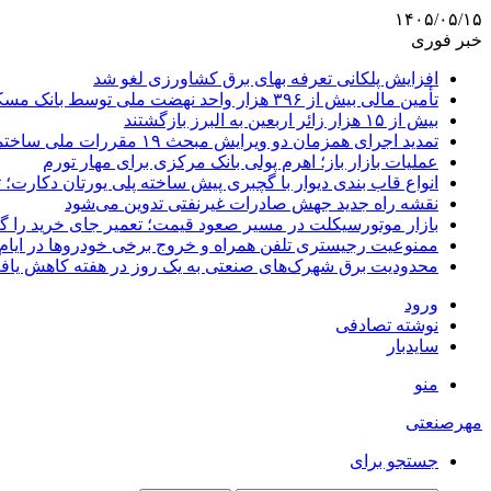
۱۴۰۵/۰۵/۱۵
خبر فوری
افزایش پلکانی تعرفه بهای برق کشاورزی لغو شد
تأمین مالی بیش از ۳۹۶ هزار واحد نهضت ملی توسط بانک مسکن
بیش از ۱۵ هزار زائر اربعین به البرز بازگشتند
تمدید اجرای همزمان دو ویرایش مبحث ۱۹ مقررات ملی ساختمان تا پایان سال
عملیات بازار باز؛ اهرم پولی بانک مرکزی برای مهار تورم
انواع قاب بندی دیوار با گچبری پیش ساخته پلی یورتان دکارت
نقشه راه جدید جهش صادرات غیرنفتی تدوین می‌شود
بازار موتورسیکلت در مسیر صعود قیمت؛ تعمیر جای خرید را 
ممنوعیت رجیستری تلفن همراه و خروج برخی خودروها در ایام 
محدودیت برق شهرک‌های صنعتی به یک روز در هفته کاهش یاف
ورود
نوشته تصادفی
سایدبار
منو
مهرصنعتی
جستجو برای