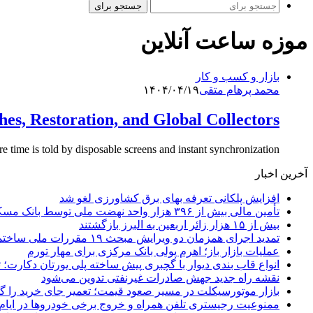
جستجو برای
موزه ساعت آنلاین
بازار و کسب و کار
محمد پرهام متقی
۱۴۰۴/۰۴/۱۹
s, Restoration, and Global Collectors
ime is told by disposable screens and instant synchronization,…
آخرین اخبار
افزایش پلکانی تعرفه بهای برق کشاورزی لغو شد
تأمین مالی بیش از ۳۹۶ هزار واحد نهضت ملی توسط بانک مسکن
بیش از ۱۵ هزار زائر اربعین به البرز بازگشتند
تمدید اجرای همزمان دو ویرایش مبحث ۱۹ مقررات ملی ساختمان تا پایان سال
عملیات بازار باز؛ اهرم پولی بانک مرکزی برای مهار تورم
انواع قاب بندی دیوار با گچبری پیش ساخته پلی یورتان دکارت
نقشه راه جدید جهش صادرات غیرنفتی تدوین می‌شود
بازار موتورسیکلت در مسیر صعود قیمت؛ تعمیر جای خرید را 
ممنوعیت رجیستری تلفن همراه و خروج برخی خودروها در ایام 