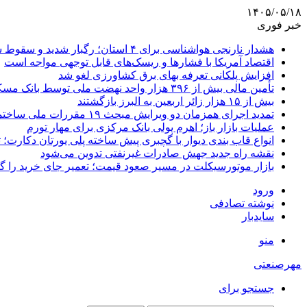
۱۴۰۵/۰۵/۱۸
خبر فوری
هشدار نارنجی هواشناسی برای ۴ استان؛ رگبار شدید و سقوط سنگ در راه است
اقتصاد آمریکا با فشارها و ریسک‌های قابل توجهی مواجه است
افزایش پلکانی تعرفه بهای برق کشاورزی لغو شد
تأمین مالی بیش از ۳۹۶ هزار واحد نهضت ملی توسط بانک مسکن
بیش از ۱۵ هزار زائر اربعین به البرز بازگشتند
تمدید اجرای همزمان دو ویرایش مبحث ۱۹ مقررات ملی ساختمان تا پایان سال
عملیات بازار باز؛ اهرم پولی بانک مرکزی برای مهار تورم
انواع قاب بندی دیوار با گچبری پیش ساخته پلی یورتان دکارت
نقشه راه جدید جهش صادرات غیرنفتی تدوین می‌شود
بازار موتورسیکلت در مسیر صعود قیمت؛ تعمیر جای خرید را 
ورود
نوشته تصادفی
سایدبار
منو
مهرصنعتی
جستجو برای