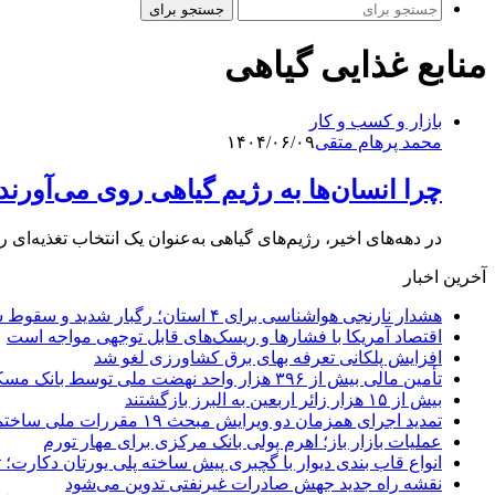
جستجو برای
منابع غذایی گیاهی
بازار و کسب و کار
محمد پرهام متقی
۱۴۰۴/۰۶/۰۹
چرا انسان‌ها به رژیم گیاهی روی می‌آور
در دهه‌های اخیر، رژیم‌های گیاهی به‌عنوان یک انتخاب تغذیه‌ا
آخرین اخبار
هشدار نارنجی هواشناسی برای ۴ استان؛ رگبار شدید و سقوط سنگ در راه است
اقتصاد آمریکا با فشارها و ریسک‌های قابل توجهی مواجه است
افزایش پلکانی تعرفه بهای برق کشاورزی لغو شد
تأمین مالی بیش از ۳۹۶ هزار واحد نهضت ملی توسط بانک مسکن
بیش از ۱۵ هزار زائر اربعین به البرز بازگشتند
تمدید اجرای همزمان دو ویرایش مبحث ۱۹ مقررات ملی ساختمان تا پایان سال
عملیات بازار باز؛ اهرم پولی بانک مرکزی برای مهار تورم
انواع قاب بندی دیوار با گچبری پیش ساخته پلی یورتان دکارت
نقشه راه جدید جهش صادرات غیرنفتی تدوین می‌شود