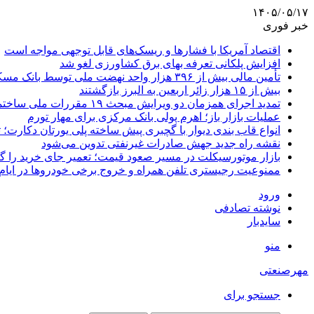
۱۴۰۵/۰۵/۱۷
خبر فوری
اقتصاد آمریکا با فشارها و ریسک‌های قابل توجهی مواجه است
افزایش پلکانی تعرفه بهای برق کشاورزی لغو شد
تأمین مالی بیش از ۳۹۶ هزار واحد نهضت ملی توسط بانک مسکن
بیش از ۱۵ هزار زائر اربعین به البرز بازگشتند
تمدید اجرای همزمان دو ویرایش مبحث ۱۹ مقررات ملی ساختمان تا پایان سال
عملیات بازار باز؛ اهرم پولی بانک مرکزی برای مهار تورم
انواع قاب بندی دیوار با گچبری پیش ساخته پلی یورتان دکارت
نقشه راه جدید جهش صادرات غیرنفتی تدوین می‌شود
بازار موتورسیکلت در مسیر صعود قیمت؛ تعمیر جای خرید را 
ممنوعیت رجیستری تلفن همراه و خروج برخی خودروها در ایام 
ورود
نوشته تصادفی
سایدبار
منو
مهرصنعتی
جستجو برای