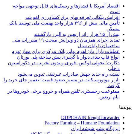
اقتصاد آمریکا با فشارها و ریسک‌های قابل توجهی مواجه
است
افزایش پلکانی تعرفه بهای برق کشاورزی لغو شد
تأمین مالی بیش از ۳۹۶ هزار واحد نهضت ملی توسط بانک
مسکن
بیش از ۱۵ هزار زائر اربعین به البرز بازگشتند
تمدید اجرای همزمان دو ویرایش مبحث ۱۹ مقررات ملی
ساختمان تا پایان سال
عملیات بازار باز؛ اهرم پولی بانک مرکزی برای مهار تورم
انواع قاب بندی دیوار با گچبری پیش ساخته پلی یورتان
دکارت؛ تحولی لوکس، فوری و بدون تخریب در دکوراسیون
داخلی
نقشه راه جدید جهش صادرات غیرنفتی تدوین می‌شود
بازار موتورسیکلت در مسیر صعود قیمت؛ تعمیر جای خرید را
گرفت
ممنوعیت رجیستری تلفن همراه و خروج برخی خودروها در
ایام اربعین
پیوندها
DDPCHAIN freight forwarder
Factory Farming – Humane Foundation
ایزوگام پشم شیشه ایران