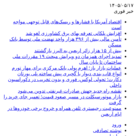
۱۴۰۵/۰۵/۱۷
خبر فوری
اقتصاد آمریکا با فشارها و ریسک‌های قابل توجهی مواجه
است
افزایش پلکانی تعرفه بهای برق کشاورزی لغو شد
تأمین مالی بیش از ۳۹۶ هزار واحد نهضت ملی توسط بانک
مسکن
بیش از ۱۵ هزار زائر اربعین به البرز بازگشتند
تمدید اجرای همزمان دو ویرایش مبحث ۱۹ مقررات ملی
ساختمان تا پایان سال
عملیات بازار باز؛ اهرم پولی بانک مرکزی برای مهار تورم
انواع قاب بندی دیوار با گچبری پیش ساخته پلی یورتان
دکارت؛ تحولی لوکس، فوری و بدون تخریب در دکوراسیون
داخلی
نقشه راه جدید جهش صادرات غیرنفتی تدوین می‌شود
بازار موتورسیکلت در مسیر صعود قیمت؛ تعمیر جای خرید را
گرفت
ممنوعیت رجیستری تلفن همراه و خروج برخی خودروها در
ایام اربعین
ورود
نوشته تصادفی