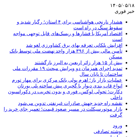
۱۴۰۵/۰۵/۱۸
خبر فوری
هشدار نارنجی هواشناسی برای ۴ استان؛ رگبار شدید و
سقوط سنگ در راه است
اقتصاد آمریکا با فشارها و ریسک‌های قابل توجهی مواجه
است
افزایش پلکانی تعرفه بهای برق کشاورزی لغو شد
تأمین مالی بیش از ۳۹۶ هزار واحد نهضت ملی توسط بانک
مسکن
بیش از ۱۵ هزار زائر اربعین به البرز بازگشتند
تمدید اجرای همزمان دو ویرایش مبحث ۱۹ مقررات ملی
ساختمان تا پایان سال
عملیات بازار باز؛ اهرم پولی بانک مرکزی برای مهار تورم
انواع قاب بندی دیوار با گچبری پیش ساخته پلی یورتان
دکارت؛ تحولی لوکس، فوری و بدون تخریب در دکوراسیون
داخلی
نقشه راه جدید جهش صادرات غیرنفتی تدوین می‌شود
بازار موتورسیکلت در مسیر صعود قیمت؛ تعمیر جای خرید را
گرفت
ورود
نوشته تصادفی