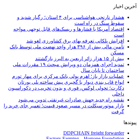
آخرین اخبار
هشدار نارنجی هواشناسی برای ۴ استان؛ رگبار شدید و
سقوط سنگ در راه است
اقتصاد آمریکا با فشارها و ریسک‌های قابل توجهی مواجه
است
افزایش پلکانی تعرفه بهای برق کشاورزی لغو شد
تأمین مالی بیش از ۳۹۶ هزار واحد نهضت ملی توسط بانک
مسکن
بیش از ۱۵ هزار زائر اربعین به البرز بازگشتند
تمدید اجرای همزمان دو ویرایش مبحث ۱۹ مقررات ملی
ساختمان تا پایان سال
عملیات بازار باز؛ اهرم پولی بانک مرکزی برای مهار تورم
انواع قاب بندی دیوار با گچبری پیش ساخته پلی یورتان
دکارت؛ تحولی لوکس، فوری و بدون تخریب در دکوراسیون
داخلی
نقشه راه جدید جهش صادرات غیرنفتی تدوین می‌شود
بازار موتورسیکلت در مسیر صعود قیمت؛ تعمیر جای خرید را
گرفت
پیوندها
DDPCHAIN freight forwarder
Factory Farming – Humane Foundation