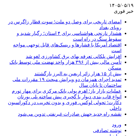
۱۴۰۵/۰۵/۱۹
خبر فوری
امضای تاریخی برای وصل دو ملت؛ سوت قطار زاگرس در
رویای بغداد
هشدار نارنجی هواشناسی برای ۴ استان؛ رگبار شدید و
سقوط سنگ در راه است
اقتصاد آمریکا با فشارها و ریسک‌های قابل توجهی مواجه
است
افزایش پلکانی تعرفه بهای برق کشاورزی لغو شد
تأمین مالی بیش از ۳۹۶ هزار واحد نهضت ملی توسط بانک
مسکن
بیش از ۱۵ هزار زائر اربعین به البرز بازگشتند
تمدید اجرای همزمان دو ویرایش مبحث ۱۹ مقررات ملی
ساختمان تا پایان سال
عملیات بازار باز؛ اهرم پولی بانک مرکزی برای مهار تورم
انواع قاب بندی دیوار با گچبری پیش ساخته پلی یورتان
دکارت؛ تحولی لوکس، فوری و بدون تخریب در دکوراسیون
داخلی
نقشه راه جدید جهش صادرات غیرنفتی تدوین می‌شود
ورود
نوشته تصادفی