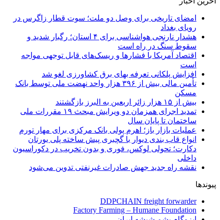
آخرین اخبار
امضای تاریخی برای وصل دو ملت؛ سوت قطار زاگرس در
رویای بغداد
هشدار نارنجی هواشناسی برای ۴ استان؛ رگبار شدید و
سقوط سنگ در راه است
اقتصاد آمریکا با فشارها و ریسک‌های قابل توجهی مواجه
است
افزایش پلکانی تعرفه بهای برق کشاورزی لغو شد
تأمین مالی بیش از ۳۹۶ هزار واحد نهضت ملی توسط بانک
مسکن
بیش از ۱۵ هزار زائر اربعین به البرز بازگشتند
تمدید اجرای همزمان دو ویرایش مبحث ۱۹ مقررات ملی
ساختمان تا پایان سال
عملیات بازار باز؛ اهرم پولی بانک مرکزی برای مهار تورم
انواع قاب بندی دیوار با گچبری پیش ساخته پلی یورتان
دکارت؛ تحولی لوکس، فوری و بدون تخریب در دکوراسیون
داخلی
نقشه راه جدید جهش صادرات غیرنفتی تدوین می‌شود
پیوندها
DDPCHAIN freight forwarder
Factory Farming – Humane Foundation
ایزوگام پشم شیشه ایران