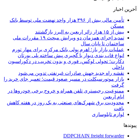
آخرین اخبار
تأمین مالی بیش از ۳۹۶ هزار واحد نهضت ملی توسط بانک
مسکن
بیش از ۱۵ هزار زائر اربعین به البرز بازگشتند
تمدید اجرای همزمان دو ویرایش مبحث ۱۹ مقررات ملی
ساختمان تا پایان سال
عملیات بازار باز؛ اهرم پولی بانک مرکزی برای مهار تورم
انواع قاب بندی دیوار با گچبری پیش ساخته پلی یورتان
دکارت؛ تحولی لوکس، فوری و بدون تخریب در دکوراسیون
داخلی
نقشه راه جدید جهش صادرات غیرنفتی تدوین می‌شود
بازار موتورسیکلت در مسیر صعود قیمت؛ تعمیر جای خرید را
گرفت
ممنوعیت رجیستری تلفن همراه و خروج برخی خودروها در
ایام اربعین
محدودیت برق شهرک‌های صنعتی به یک روز در هفته کاهش
یافت
لوازم تابلوسازی
پیوندها
DDPCHAIN freight forwarder