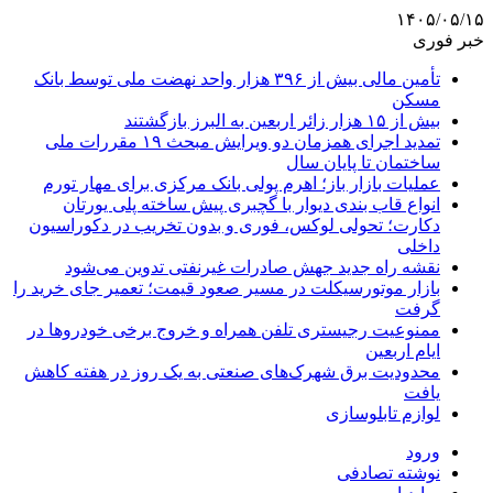
۱۴۰۵/۰۵/۱۵
خبر فوری
تأمین مالی بیش از ۳۹۶ هزار واحد نهضت ملی توسط بانک
مسکن
بیش از ۱۵ هزار زائر اربعین به البرز بازگشتند
تمدید اجرای همزمان دو ویرایش مبحث ۱۹ مقررات ملی
ساختمان تا پایان سال
عملیات بازار باز؛ اهرم پولی بانک مرکزی برای مهار تورم
انواع قاب بندی دیوار با گچبری پیش ساخته پلی یورتان
دکارت؛ تحولی لوکس، فوری و بدون تخریب در دکوراسیون
داخلی
نقشه راه جدید جهش صادرات غیرنفتی تدوین می‌شود
بازار موتورسیکلت در مسیر صعود قیمت؛ تعمیر جای خرید را
گرفت
ممنوعیت رجیستری تلفن همراه و خروج برخی خودروها در
ایام اربعین
محدودیت برق شهرک‌های صنعتی به یک روز در هفته کاهش
یافت
لوازم تابلوسازی
ورود
نوشته تصادفی