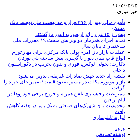
۱۴۰۵/۰۵/۱۵
خبر فوری
تأمین مالی بیش از ۳۹۶ هزار واحد نهضت ملی توسط بانک
مسکن
بیش از ۱۵ هزار زائر اربعین به البرز بازگشتند
تمدید اجرای همزمان دو ویرایش مبحث ۱۹ مقررات ملی
ساختمان تا پایان سال
عملیات بازار باز؛ اهرم پولی بانک مرکزی برای مهار تورم
انواع قاب بندی دیوار با گچبری پیش ساخته پلی یورتان
دکارت؛ تحولی لوکس، فوری و بدون تخریب در دکوراسیون
داخلی
نقشه راه جدید جهش صادرات غیرنفتی تدوین می‌شود
بازار موتورسیکلت در مسیر صعود قیمت؛ تعمیر جای خرید را
گرفت
ممنوعیت رجیستری تلفن همراه و خروج برخی خودروها در
ایام اربعین
محدودیت برق شهرک‌های صنعتی به یک روز در هفته کاهش
یافت
لوازم تابلوسازی
ورود
نوشته تصادفی