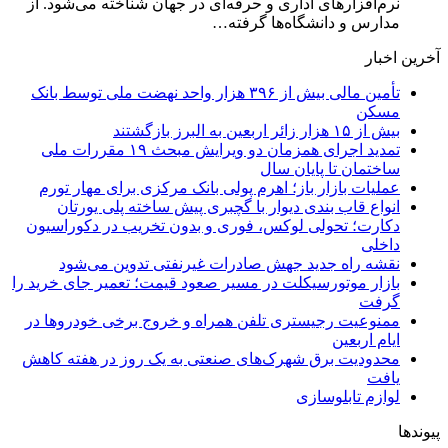
نرم‌افزارهای اداری و حرفه‌ای در جهان شناخته می‌شود. از
مدارس و دانشگاه‌ها گرفته…
آخرین اخبار
تأمین مالی بیش از ۳۹۶ هزار واحد نهضت ملی توسط بانک
مسکن
بیش از ۱۵ هزار زائر اربعین به البرز بازگشتند
تمدید اجرای همزمان دو ویرایش مبحث ۱۹ مقررات ملی
ساختمان تا پایان سال
عملیات بازار باز؛ اهرم پولی بانک مرکزی برای مهار تورم
انواع قاب بندی دیوار با گچبری پیش ساخته پلی یورتان
دکارت؛ تحولی لوکس، فوری و بدون تخریب در دکوراسیون
داخلی
نقشه راه جدید جهش صادرات غیرنفتی تدوین می‌شود
بازار موتورسیکلت در مسیر صعود قیمت؛ تعمیر جای خرید را
گرفت
ممنوعیت رجیستری تلفن همراه و خروج برخی خودروها در
ایام اربعین
محدودیت برق شهرک‌های صنعتی به یک روز در هفته کاهش
یافت
لوازم تابلوسازی
پیوندها